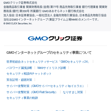
GMOクリック証券株式会社
金融商品取引業者 関東財務局長（金商）第77号 商品先物取引業者 銀行代理業者 関東財
務局長（銀代）第330号 所属銀行：GMOあおぞらネット銀行株式会社
加入協会：日本証券業協会、一般社団法人 金融先物取引業協会、日本商品先物取引協会
当社はGMOインターネットグループ（東証プライム上場9449）のメンバーです。
© GMO CLICK Securities, Inc.
GMOインターネットグループのセキュリティ事業について
世界初総合ネットセキュリティサービス「GMOセキュリティ24」
パスワード漏洩診断
Webサイトリスク診断
セキュリティ相談AIチャットボット
実在証明・盗聴対策
サイバー攻撃対策（GMOサイバーセキュリティ byイエラエ）
サイバー攻撃対策（GMO Flatt Security）
なりすまし対策
セキュリティ事業の軌跡