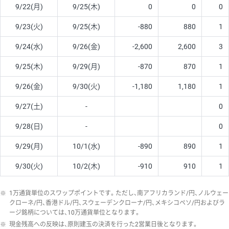
9/22(月)
9/25(木)
0
0
0
9/23(火)
9/25(木)
-880
880
1
9/24(水)
9/26(金)
-2,600
2,600
3
9/25(木)
9/29(月)
-870
870
1
9/26(金)
9/30(火)
-1,180
1,180
1
9/27(土)
-
0
9/28(日)
-
0
9/29(月)
10/1(水)
-890
890
1
9/30(火)
10/2(木)
-910
910
1
※
1万通貨単位のスワップポイントです。ただし、南アフリカランド/円、ノルウェー
クローネ/円、香港ドル/円、スウェーデンクローナ/円、メキシコペソ/円およびラ
ージ銘柄については、10万通貨単位となります。
※
現金残高への反映は、原則建玉の決済を行った2営業日後となります。