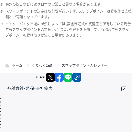
※
海外の祝日などにより日本の営業日と異なる場合があります。
※
スワップポイントの決定は取引所が行います。スワップポイントは受取側と支払
側とで同額となっています。
※
インターバンク市場の状況によっては、高金利通貨の買建玉を保有している場合
でもスワップポイントの支払いが、また、売建玉を保有している場合でもスワッ
プポイントの受け取りが生じる場合があります。
ホーム
くりっく365
スワップポイントカレンダー
X
facebook
LINE
リンクをコピー
SHARE
各種方針・規程・会社案内
取引規程・約款
サイトマップ
その他のご案内
個人情報保護方針
最良執行方針
サイトのご利用について
ディスクレイマー
信託保全
リスク説明
会社案内