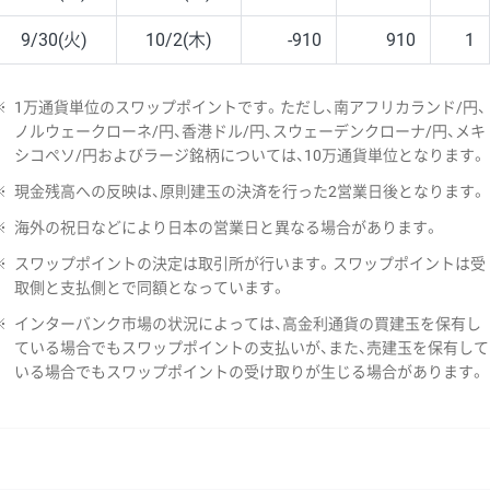
9/30(火)
10/2(木)
-910
910
1
※
1万通貨単位のスワップポイントです。ただし、南アフリカランド/円、
ノルウェークローネ/円、香港ドル/円、スウェーデンクローナ/円、メキ
シコペソ/円およびラージ銘柄については、10万通貨単位となります。
※
現金残高への反映は、原則建玉の決済を行った2営業日後となります。
※
海外の祝日などにより日本の営業日と異なる場合があります。
※
スワップポイントの決定は取引所が行います。スワップポイントは受
取側と支払側とで同額となっています。
※
インターバンク市場の状況によっては、高金利通貨の買建玉を保有し
ている場合でもスワップポイントの支払いが、また、売建玉を保有して
いる場合でもスワップポイントの受け取りが生じる場合があります。