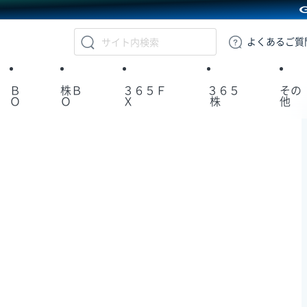
GMOクリック証券
よくある
ご質
Ｂ
株Ｂ
３６５Ｆ
３６５
その
Ｏ
Ｏ
Ｘ
株
他