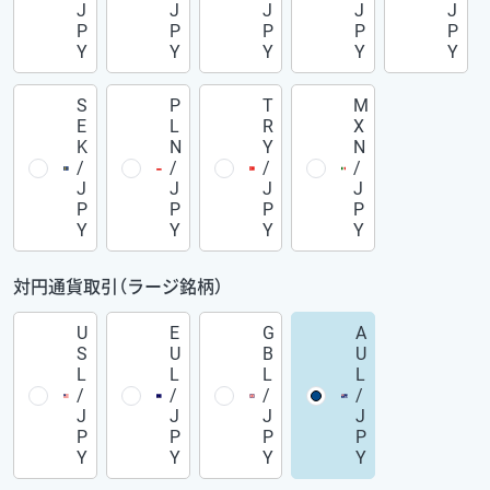
J
J
J
J
J
P
P
P
P
P
Y
Y
Y
Y
Y
S
P
T
M
E
L
R
X
K
N
Y
N
/
/
/
/
J
J
J
J
P
P
P
P
Y
Y
Y
Y
対円通貨取引（ラージ銘柄）
U
E
G
A
S
U
B
U
L
L
L
L
/
/
/
/
J
J
J
J
P
P
P
P
Y
Y
Y
Y