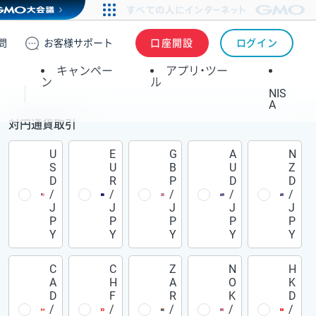
問
お客様
サポート
口座開設
ログイン
キャンペー
アプリ・ツー
ン
ル
NIS
A
対円通貨取引
U
E
G
A
N
S
U
B
U
Z
D
R
P
D
D
/
/
/
/
/
J
J
J
J
J
P
P
P
P
P
Y
Y
Y
Y
Y
C
C
Z
N
H
A
H
A
O
K
D
F
R
K
D
/
/
/
/
/