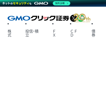
無料診断
X
LINE
株
投信・積
Ｆ
ＣＦ
債
式
立
Ｘ
Ｄ
券