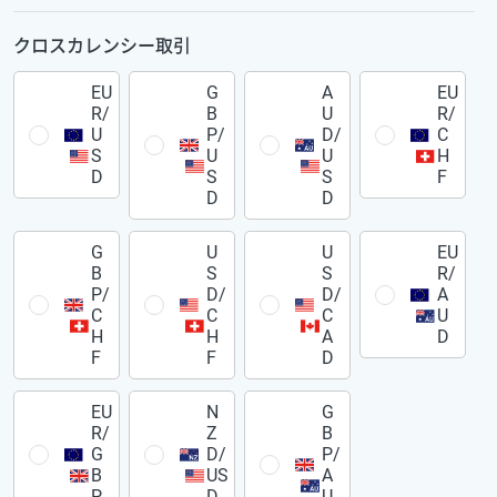
クロスカレンシー取引
EU
G
A
EU
R/
B
U
R/
U
P/
D/
C
S
U
U
H
D
S
S
F
D
D
G
U
U
EU
B
S
S
R/
P/
D/
D/
A
C
C
C
U
H
H
A
D
F
F
D
EU
N
G
R/
Z
B
G
D/
P/
B
US
A
P
D
U