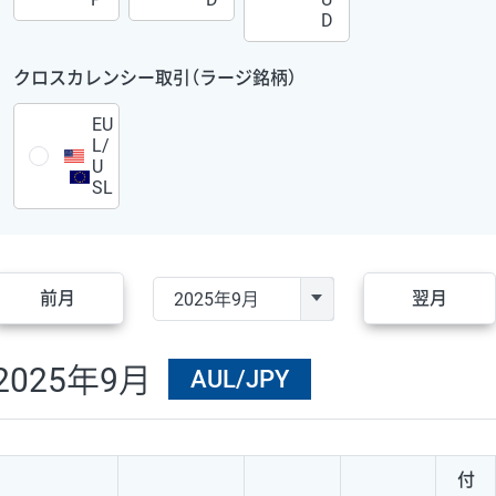
D
クロスカレンシー取引（ラージ銘柄）
EU
L/
U
SL
前月
翌月
2025年9月
AUL/JPY
付