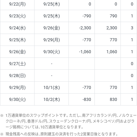
9/22(月)
9/25(木)
0
0
0
9/23(火)
9/25(木)
-790
790
1
9/24(水)
9/26(金)
-2,300
2,300
3
9/25(木)
9/29(月)
-770
770
1
9/26(金)
9/30(火)
-1,060
1,060
1
9/27(土)
-
0
9/28(日)
-
0
9/29(月)
10/1(水)
-770
770
1
9/30(火)
10/2(木)
-830
830
1
※
1万通貨単位のスワップポイントです。ただし、南アフリカランド/円、ノルウェー
クローネ/円、香港ドル/円、スウェーデンクローナ/円、メキシコペソ/円およびラ
ージ銘柄については、10万通貨単位となります。
※
現金残高への反映は、原則建玉の決済を行った2営業日後となります。