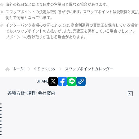
※
海外の祝日などにより日本の営業日と異なる場合があります。
※
スワップポイントの決定は取引所が行います。スワップポイントは受取側と支払
側とで同額となっています。
※
インターバンク市場の状況によっては、高金利通貨の買建玉を保有している場合
でもスワップポイントの支払いが、また、売建玉を保有している場合でもスワッ
プポイントの受け取りが生じる場合があります。
ホーム
くりっく365
スワップポイントカレンダー
X
facebook
LINE
リンクをコピー
SHARE
各種方針・規程・会社案内
取引規程・約款
サイトマップ
その他のご案内
個人情報保護方針
最良執行方針
サイトのご利用について
ディスクレイマー
信託保全
リスク説明
会社案内