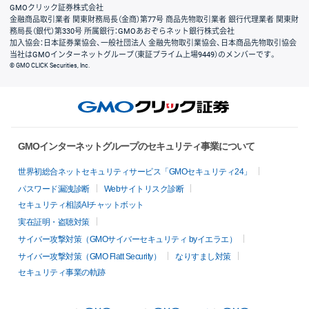
GMOクリック証券株式会社
金融商品取引業者 関東財務局長（金商）第77号 商品先物取引業者 銀行代理業者 関東財
務局長（銀代）第330号 所属銀行：GMOあおぞらネット銀行株式会社
加入協会：日本証券業協会、一般社団法人 金融先物取引業協会、日本商品先物取引協会
当社はGMOインターネットグループ（東証プライム上場9449）のメンバーです。
© GMO CLICK Securities, Inc.
GMOインターネットグループのセキュリティ事業について
世界初総合ネットセキュリティサービス「GMOセキュリティ24」
パスワード漏洩診断
Webサイトリスク診断
セキュリティ相談AIチャットボット
実在証明・盗聴対策
サイバー攻撃対策（GMOサイバーセキュリティ byイエラエ）
サイバー攻撃対策（GMO Flatt Security）
なりすまし対策
セキュリティ事業の軌跡