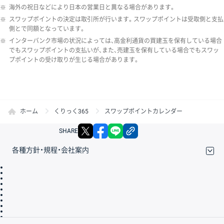
※
海外の祝日などにより日本の営業日と異なる場合があります。
※
スワップポイントの決定は取引所が行います。スワップポイントは受取側と支払
側とで同額となっています。
※
インターバンク市場の状況によっては、高金利通貨の買建玉を保有している場合
でもスワップポイントの支払いが、また、売建玉を保有している場合でもスワッ
プポイントの受け取りが生じる場合があります。
ホーム
くりっく365
スワップポイントカレンダー
X
facebook
LINE
リンクをコピー
SHARE
各種方針・規程・会社案内
取引規程・約款
サイトマップ
その他のご案内
個人情報保護方針
最良執行方針
サイトのご利用について
ディスクレイマー
信託保全
リスク説明
会社案内