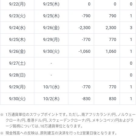
9/22(月)
9/25(木)
0
0
0
9/23(火)
9/25(木)
-790
790
1
9/24(水)
9/26(金)
-2,300
2,300
3
9/25(木)
9/29(月)
-770
770
1
9/26(金)
9/30(火)
-1,060
1,060
1
9/27(土)
-
0
9/28(日)
-
0
9/29(月)
10/1(水)
-770
770
1
9/30(火)
10/2(木)
-830
830
1
※
1万通貨単位のスワップポイントです。ただし、南アフリカランド/円、ノルウェー
クローネ/円、香港ドル/円、スウェーデンクローナ/円、メキシコペソ/円およびラ
ージ銘柄については、10万通貨単位となります。
※
現金残高への反映は、原則建玉の決済を行った2営業日後となります。