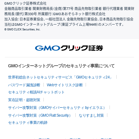
GMOクリック証券株式会社
金融商品取引業者 関東財務局長（金商）第77号 商品先物取引業者 銀行代理業者 関東財
務局長（銀代）第330号 所属銀行：GMOあおぞらネット銀行株式会社
加入協会：日本証券業協会、一般社団法人 金融先物取引業協会、日本商品先物取引協会
当社はGMOインターネットグループ（東証プライム上場9449）のメンバーです。
© GMO CLICK Securities, Inc.
GMOインターネットグループのセキュリティ事業について
世界初総合ネットセキュリティサービス「GMOセキュリティ24」
パスワード漏洩診断
Webサイトリスク診断
セキュリティ相談AIチャットボット
実在証明・盗聴対策
サイバー攻撃対策（GMOサイバーセキュリティ byイエラエ）
サイバー攻撃対策（GMO Flatt Security）
なりすまし対策
セキュリティ事業の軌跡