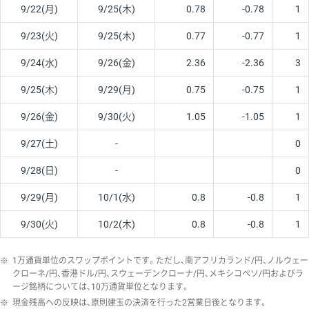
9/22(月)
9/25(木)
0.78
-0.78
1
9/23(火)
9/25(木)
0.77
-0.77
1
9/24(水)
9/26(金)
2.36
-2.36
3
9/25(木)
9/29(月)
0.75
-0.75
1
9/26(金)
9/30(火)
1.05
-1.05
1
9/27(土)
-
0
9/28(日)
-
0
9/29(月)
10/1(水)
0.8
-0.8
1
9/30(火)
10/2(木)
0.8
-0.8
1
※
1万通貨単位のスワップポイントです。ただし、南アフリカランド/円、ノルウェー
クローネ/円、香港ドル/円、スウェーデンクローナ/円、メキシコペソ/円およびラ
ージ銘柄については、10万通貨単位となります。
※
現金残高への反映は、原則建玉の決済を行った2営業日後となります。