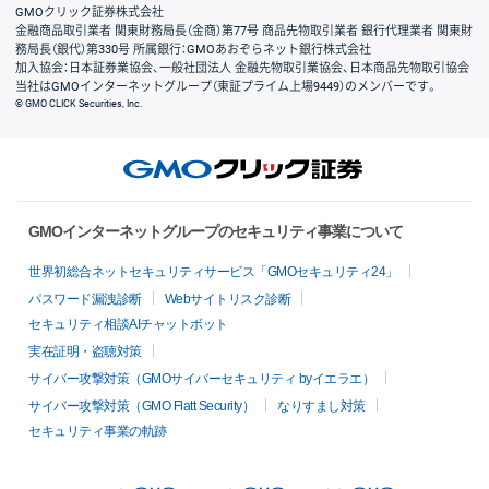
GMOクリック証券株式会社
金融商品取引業者 関東財務局長（金商）第77号 商品先物取引業者 銀行代理業者 関東財
務局長（銀代）第330号 所属銀行：GMOあおぞらネット銀行株式会社
加入協会：日本証券業協会、一般社団法人 金融先物取引業協会、日本商品先物取引協会
当社はGMOインターネットグループ（東証プライム上場9449）のメンバーです。
© GMO CLICK Securities, Inc.
GMOインターネットグループのセキュリティ事業について
世界初総合ネットセキュリティサービス「GMOセキュリティ24」
パスワード漏洩診断
Webサイトリスク診断
セキュリティ相談AIチャットボット
実在証明・盗聴対策
サイバー攻撃対策（GMOサイバーセキュリティ byイエラエ）
サイバー攻撃対策（GMO Flatt Security）
なりすまし対策
セキュリティ事業の軌跡