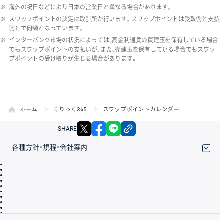
※
海外の祝日などにより日本の営業日と異なる場合があります。
※
スワップポイントの決定は取引所が行います。スワップポイントは受取側と支払
側とで同額となっています。
※
インターバンク市場の状況によっては、高金利通貨の買建玉を保有している場合
でもスワップポイントの支払いが、また、売建玉を保有している場合でもスワッ
プポイントの受け取りが生じる場合があります。
ホーム
くりっく365
スワップポイントカレンダー
X
facebook
LINE
リンクをコピー
SHARE
各種方針・規程・会社案内
取引規程・約款
サイトマップ
その他のご案内
個人情報保護方針
最良執行方針
サイトのご利用について
ディスクレイマー
信託保全
リスク説明
会社案内