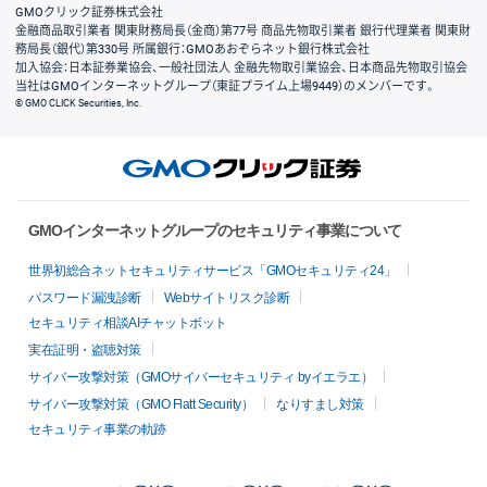
GMOクリック証券株式会社
金融商品取引業者 関東財務局長（金商）第77号 商品先物取引業者 銀行代理業者 関東財
務局長（銀代）第330号 所属銀行：GMOあおぞらネット銀行株式会社
加入協会：日本証券業協会、一般社団法人 金融先物取引業協会、日本商品先物取引協会
当社はGMOインターネットグループ（東証プライム上場9449）のメンバーです。
© GMO CLICK Securities, Inc.
GMOインターネットグループのセキュリティ事業について
世界初総合ネットセキュリティサービス「GMOセキュリティ24」
パスワード漏洩診断
Webサイトリスク診断
セキュリティ相談AIチャットボット
実在証明・盗聴対策
サイバー攻撃対策（GMOサイバーセキュリティ byイエラエ）
サイバー攻撃対策（GMO Flatt Security）
なりすまし対策
セキュリティ事業の軌跡