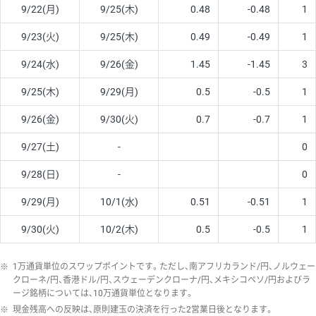
9/22(月)
9/25(木)
0.48
-0.48
1
9/23(火)
9/25(木)
0.49
-0.49
1
9/24(水)
9/26(金)
1.45
-1.45
3
9/25(木)
9/29(月)
0.5
-0.5
1
9/26(金)
9/30(火)
0.7
-0.7
1
9/27(土)
-
0
9/28(日)
-
0
9/29(月)
10/1(水)
0.51
-0.51
1
9/30(火)
10/2(木)
0.5
-0.5
1
※
1万通貨単位のスワップポイントです。ただし、南アフリカランド/円、ノルウェー
クローネ/円、香港ドル/円、スウェーデンクローナ/円、メキシコペソ/円およびラ
ージ銘柄については、10万通貨単位となります。
※
現金残高への反映は、原則建玉の決済を行った2営業日後となります。