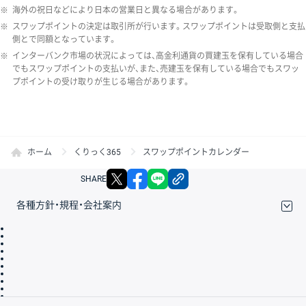
※
海外の祝日などにより日本の営業日と異なる場合があります。
※
スワップポイントの決定は取引所が行います。スワップポイントは受取側と支払
側とで同額となっています。
※
インターバンク市場の状況によっては、高金利通貨の買建玉を保有している場合
でもスワップポイントの支払いが、また、売建玉を保有している場合でもスワッ
プポイントの受け取りが生じる場合があります。
ホーム
くりっく365
スワップポイントカレンダー
X
facebook
LINE
リンクをコピー
SHARE
各種方針・規程・会社案内
取引規程・約款
サイトマップ
その他のご案内
個人情報保護方針
最良執行方針
サイトのご利用について
ディスクレイマー
信託保全
リスク説明
会社案内