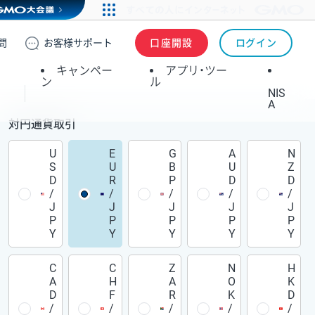
問
お客様
サポート
口座開設
ログイン
キャンペー
アプリ・ツー
ン
ル
NIS
A
対円通貨取引
U
E
G
A
N
S
U
B
U
Z
D
R
P
D
D
/
/
/
/
/
J
J
J
J
J
P
P
P
P
P
Y
Y
Y
Y
Y
C
C
Z
N
H
A
H
A
O
K
D
F
R
K
D
/
/
/
/
/