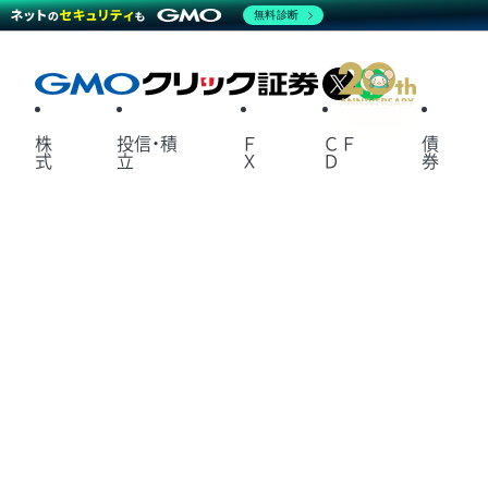
無料診断
X
LINE
株
投信・積
Ｆ
ＣＦ
債
式
立
Ｘ
Ｄ
券