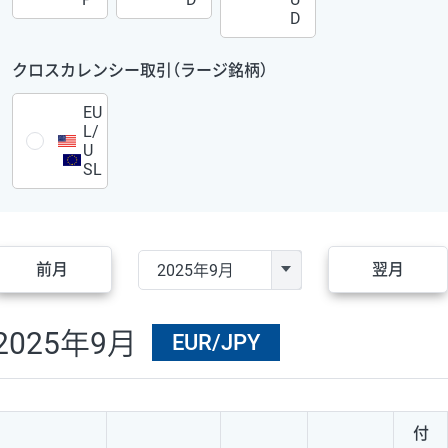
D
クロスカレンシー取引（ラージ銘柄）
EU
L/
U
SL
前月
翌月
2025年9月
EUR/JPY
付