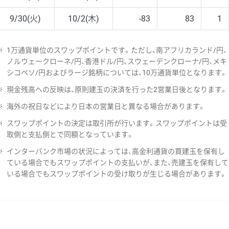
9/30(火)
10/2(木)
-83
83
1
※
1万通貨単位のスワップポイントです。ただし、南アフリカランド/円、
ノルウェークローネ/円、香港ドル/円、スウェーデンクローナ/円、メキ
シコペソ/円およびラージ銘柄については、10万通貨単位となります。
※
現金残高への反映は、原則建玉の決済を行った2営業日後となります。
※
海外の祝日などにより日本の営業日と異なる場合があります。
※
スワップポイントの決定は取引所が行います。スワップポイントは受
取側と支払側とで同額となっています。
※
インターバンク市場の状況によっては、高金利通貨の買建玉を保有し
ている場合でもスワップポイントの支払いが、また、売建玉を保有して
いる場合でもスワップポイントの受け取りが生じる場合があります。