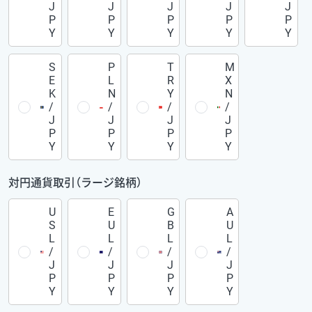
J
J
J
J
J
P
P
P
P
P
Y
Y
Y
Y
Y
S
P
T
M
E
L
R
X
K
N
Y
N
/
/
/
/
J
J
J
J
P
P
P
P
Y
Y
Y
Y
対円通貨取引（ラージ銘柄）
U
E
G
A
S
U
B
U
L
L
L
L
/
/
/
/
J
J
J
J
P
P
P
P
Y
Y
Y
Y