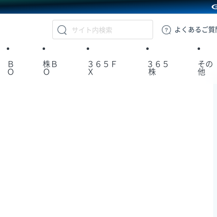
GMOクリック証券
よくある
ご質
Ｂ
株Ｂ
３６５Ｆ
３６５
その
Ｏ
Ｏ
Ｘ
株
他