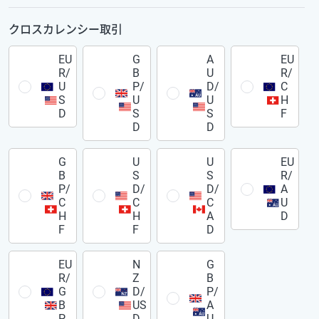
クロスカレンシー取引
EU
G
A
EU
R/
B
U
R/
U
P/
D/
C
S
U
U
H
D
S
S
F
D
D
G
U
U
EU
B
S
S
R/
P/
D/
D/
A
C
C
C
U
H
H
A
D
F
F
D
EU
N
G
R/
Z
B
G
D/
P/
B
US
A
P
D
U