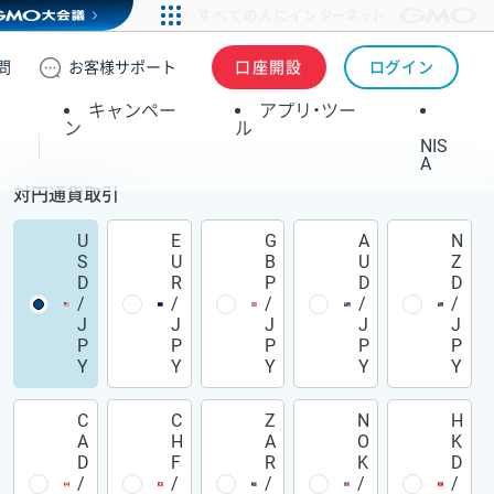
問
お客様
サポート
口座開設
ログイン
キャンペー
アプリ・ツー
ン
ル
NIS
A
対円通貨取引
U
E
G
A
N
S
U
B
U
Z
D
R
P
D
D
/
/
/
/
/
J
J
J
J
J
P
P
P
P
P
Y
Y
Y
Y
Y
C
C
Z
N
H
A
H
A
O
K
D
F
R
K
D
/
/
/
/
/