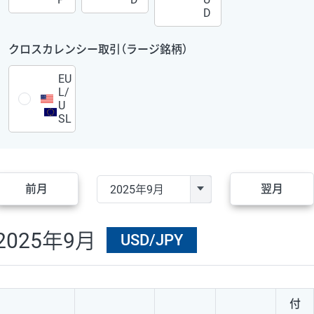
D
クロスカレンシー取引（ラージ銘柄）
EU
L/
U
SL
前月
翌月
2025年9月
USD/JPY
付