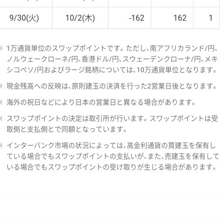
9/30(火)
10/2(木)
-162
162
1
※
1万通貨単位のスワップポイントです。ただし、南アフリカランド/円、
ノルウェークローネ/円、香港ドル/円、スウェーデンクローナ/円、メキ
シコペソ/円およびラージ銘柄については、10万通貨単位となります。
※
現金残高への反映は、原則建玉の決済を行った2営業日後となります。
※
海外の祝日などにより日本の営業日と異なる場合があります。
※
スワップポイントの決定は取引所が行います。スワップポイントは受
取側と支払側とで同額となっています。
※
インターバンク市場の状況によっては、高金利通貨の買建玉を保有し
ている場合でもスワップポイントの支払いが、また、売建玉を保有して
いる場合でもスワップポイントの受け取りが生じる場合があります。