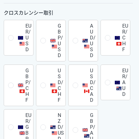
クロスカレンシー取引
EU
G
A
EU
R/
B
U
R/
U
P/
D/
C
S
U
U
H
D
S
S
F
D
D
G
U
U
EU
B
S
S
R/
P/
D/
D/
A
C
C
C
U
H
H
A
D
F
F
D
EU
N
G
R/
Z
B
G
D/
P/
B
US
A
P
D
U