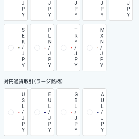
J
J
J
J
J
P
P
P
P
P
Y
Y
Y
Y
Y
S
P
T
M
E
L
R
X
K
N
Y
N
/
/
/
/
J
J
J
J
P
P
P
P
Y
Y
Y
Y
対円通貨取引（ラージ銘柄）
U
E
G
A
S
U
B
U
L
L
L
L
/
/
/
/
J
J
J
J
P
P
P
P
Y
Y
Y
Y