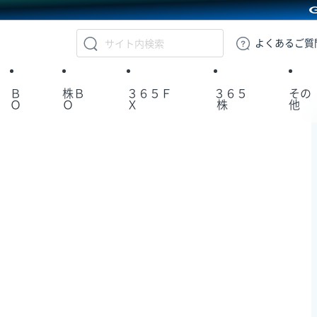
GMOクリック証券
よくある
ご質
Ｂ
株Ｂ
３６５Ｆ
３６５
その
Ｏ
Ｏ
Ｘ
株
他