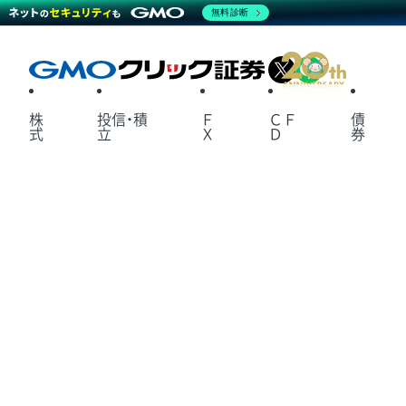
無料診断
X
LINE
株
投信・積
Ｆ
ＣＦ
債
式
立
Ｘ
Ｄ
券