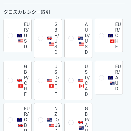
クロスカレンシー取引
EU
G
A
EU
R/
B
U
R/
U
P/
D/
C
S
U
U
H
D
S
S
F
D
D
G
U
U
EU
B
S
S
R/
P/
D/
D/
A
C
C
C
U
H
H
A
D
F
F
D
EU
N
G
R/
Z
B
G
D/
P/
B
US
A
P
D
U