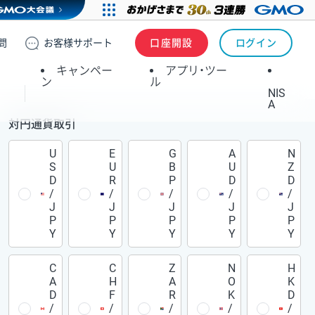
問
お客様
サポート
口座開設
ログイン
キャンペー
アプリ・ツー
ン
ル
NIS
A
対円通貨取引
U
E
G
A
N
S
U
B
U
Z
D
R
P
D
D
/
/
/
/
/
J
J
J
J
J
P
P
P
P
P
Y
Y
Y
Y
Y
C
C
Z
N
H
A
H
A
O
K
D
F
R
K
D
/
/
/
/
/