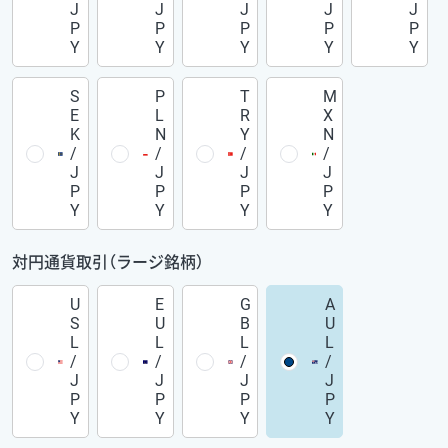
J
J
J
J
J
P
P
P
P
P
Y
Y
Y
Y
Y
S
P
T
M
E
L
R
X
K
N
Y
N
/
/
/
/
J
J
J
J
P
P
P
P
Y
Y
Y
Y
対円通貨取引（ラージ銘柄）
U
E
G
A
S
U
B
U
L
L
L
L
/
/
/
/
J
J
J
J
P
P
P
P
Y
Y
Y
Y