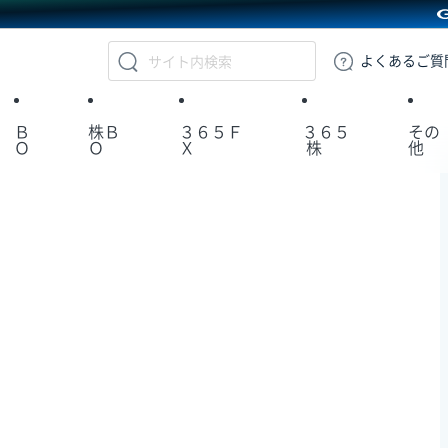
GMOクリック証券
よくある
ご質
Ｂ
株Ｂ
３６５Ｆ
３６５
その
Ｏ
Ｏ
Ｘ
株
他