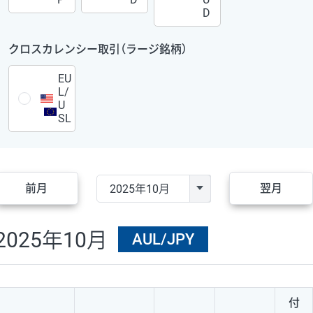
D
クロスカレンシー取引（ラージ銘柄）
EU
L/
U
SL
前月
翌月
2025年10月
AUL/JPY
付