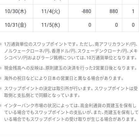
10/30(木)
11/4(火)
-880
880
1
10/31(金)
11/5(水)
0
0
0
※
1万通貨単位のスワップポイントです。ただし、南アフリカランド/円、
ノルウェークローネ/円、香港ドル/円、スウェーデンクローナ/円、メキ
シコペソ/円およびラージ銘柄については、10万通貨単位となります。
※
現金残高への反映は、原則建玉の決済を行った2営業日後となります。
※
海外の祝日などにより日本の営業日と異なる場合があります。
※
スワップポイントの決定は取引所が行います。スワップポイントは受
取側と支払側とで同額となっています。
※
インターバンク市場の状況によっては、高金利通貨の買建玉を保有し
ている場合でもスワップポイントの支払いが、また、売建玉を保有して
いる場合でもスワップポイントの受け取りが生じる場合があります。