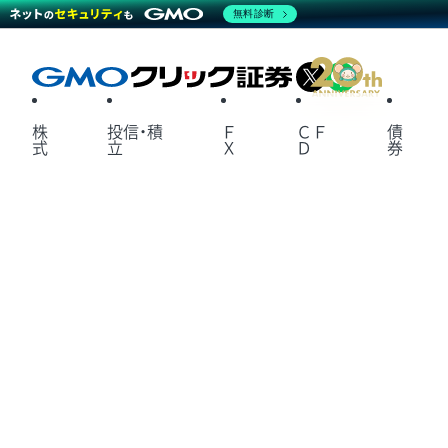
無料診断
X
LINE
株
投信・積
Ｆ
ＣＦ
債
式
立
Ｘ
Ｄ
券