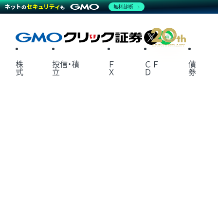
無料診断
X
LINE
株
投信・積
Ｆ
ＣＦ
債
式
立
Ｘ
Ｄ
券