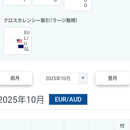
D
クロスカレンシー取引（ラージ銘柄）
EU
L/
U
SL
前月
翌月
2025年10月
EUR/AUD
付