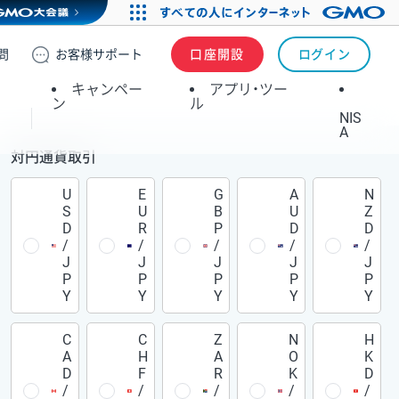
問
お客様
サポート
口座開設
ログイン
キャンペー
アプリ・ツー
ン
ル
NIS
A
対円通貨取引
U
E
G
A
N
S
U
B
U
Z
D
R
P
D
D
/
/
/
/
/
J
J
J
J
J
P
P
P
P
P
Y
Y
Y
Y
Y
C
C
Z
N
H
A
H
A
O
K
D
F
R
K
D
/
/
/
/
/