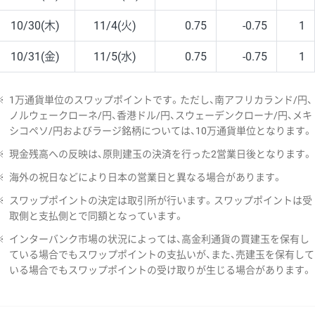
10/30(木)
11/4(火)
0.75
-0.75
1
10/31(金)
11/5(水)
0.75
-0.75
1
※
1万通貨単位のスワップポイントです。ただし、南アフリカランド/円、
ノルウェークローネ/円、香港ドル/円、スウェーデンクローナ/円、メキ
シコペソ/円およびラージ銘柄については、10万通貨単位となります。
※
現金残高への反映は、原則建玉の決済を行った2営業日後となります。
※
海外の祝日などにより日本の営業日と異なる場合があります。
※
スワップポイントの決定は取引所が行います。スワップポイントは受
取側と支払側とで同額となっています。
※
インターバンク市場の状況によっては、高金利通貨の買建玉を保有し
ている場合でもスワップポイントの支払いが、また、売建玉を保有して
いる場合でもスワップポイントの受け取りが生じる場合があります。