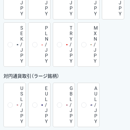
J
J
J
J
J
P
P
P
P
P
Y
Y
Y
Y
Y
S
P
T
M
E
L
R
X
K
N
Y
N
/
/
/
/
J
J
J
J
P
P
P
P
Y
Y
Y
Y
対円通貨取引（ラージ銘柄）
U
E
G
A
S
U
B
U
L
L
L
L
/
/
/
/
J
J
J
J
P
P
P
P
Y
Y
Y
Y