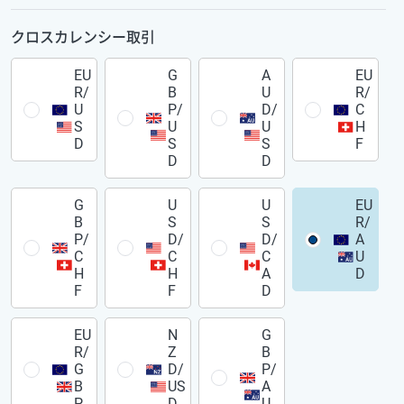
クロスカレンシー取引
EU
G
A
EU
R/
B
U
R/
U
P/
D/
C
S
U
U
H
D
S
S
F
D
D
G
U
U
EU
B
S
S
R/
P/
D/
D/
A
C
C
C
U
H
H
A
D
F
F
D
EU
N
G
R/
Z
B
G
D/
P/
B
US
A
P
D
U