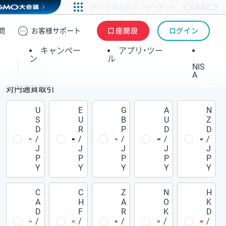
問
お客様
サポート
口座開設
ログイン
キャンペー
アプリ・ツー
ン
ル
NIS
A
対円通貨取引
U
E
G
A
N
S
U
B
U
Z
D
R
P
D
D
/
/
/
/
/
J
J
J
J
J
P
P
P
P
P
Y
Y
Y
Y
Y
C
C
Z
N
H
A
H
A
O
K
D
F
R
K
D
/
/
/
/
/