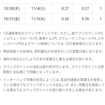
10/30(木)
11/4(火)
-0.27
0.27
1
10/31(金)
11/5(水)
-0.26
0.26
1
※
1万通貨単位のスワップポイントです。ただし、南アフリカランド/円、
ノルウェークローネ/円、香港ドル/円、スウェーデンクローナ/円、メキ
シコペソ/円およびラージ銘柄については、10万通貨単位となります。
※
現金残高への反映は、原則建玉の決済を行った2営業日後となります。
※
海外の祝日などにより日本の営業日と異なる場合があります。
※
スワップポイントの決定は取引所が行います。スワップポイントは受
取側と支払側とで同額となっています。
※
インターバンク市場の状況によっては、高金利通貨の買建玉を保有し
ている場合でもスワップポイントの支払いが、また、売建玉を保有して
いる場合でもスワップポイントの受け取りが生じる場合があります。