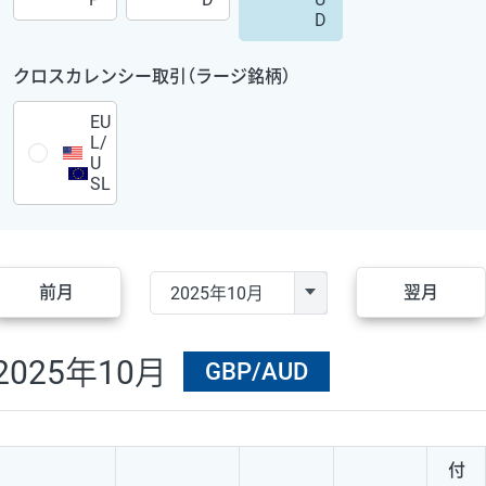
D
クロスカレンシー取引（ラージ銘柄）
EU
L/
U
SL
前月
翌月
2025年10月
GBP/AUD
付