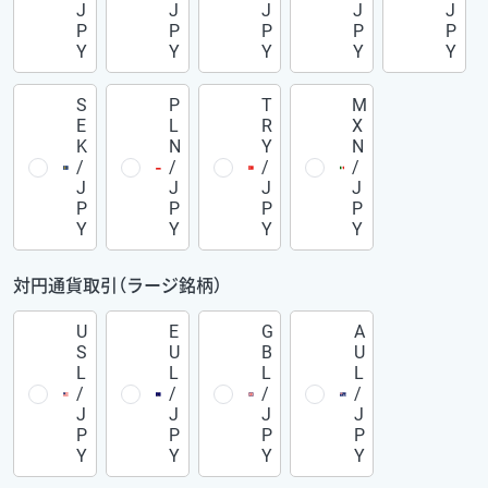
J
J
J
J
J
P
P
P
P
P
Y
Y
Y
Y
Y
S
P
T
M
E
L
R
X
K
N
Y
N
/
/
/
/
J
J
J
J
P
P
P
P
Y
Y
Y
Y
対円通貨取引（ラージ銘柄）
U
E
G
A
S
U
B
U
L
L
L
L
/
/
/
/
J
J
J
J
P
P
P
P
Y
Y
Y
Y