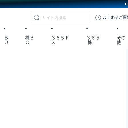
GMOクリック証券
よくある
ご質
Ｂ
株Ｂ
３６５Ｆ
３６５
その
Ｏ
Ｏ
Ｘ
株
他