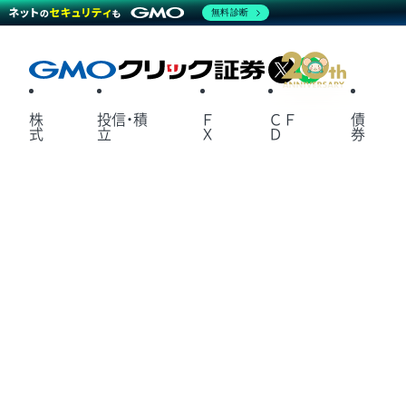
無料診断
X
LINE
株
投信・積
Ｆ
ＣＦ
債
式
立
Ｘ
Ｄ
券