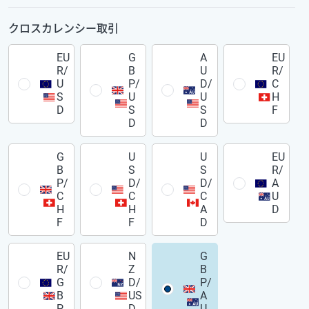
クロスカレンシー取引
EU
G
A
EU
R/
B
U
R/
U
P/
D/
C
S
U
U
H
D
S
S
F
D
D
G
U
U
EU
B
S
S
R/
P/
D/
D/
A
C
C
C
U
H
H
A
D
F
F
D
EU
N
G
R/
Z
B
G
D/
P/
B
US
A
P
D
U