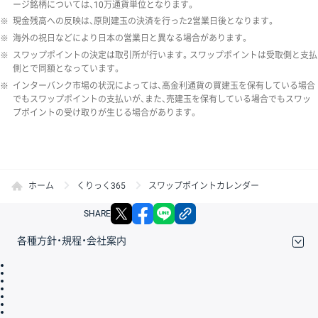
ージ銘柄については、10万通貨単位となります。
※
現金残高への反映は、原則建玉の決済を行った2営業日後となります。
※
海外の祝日などにより日本の営業日と異なる場合があります。
※
スワップポイントの決定は取引所が行います。スワップポイントは受取側と支払
側とで同額となっています。
※
インターバンク市場の状況によっては、高金利通貨の買建玉を保有している場合
でもスワップポイントの支払いが、また、売建玉を保有している場合でもスワッ
プポイントの受け取りが生じる場合があります。
ホーム
くりっく365
スワップポイントカレンダー
X
facebook
LINE
リンクをコピー
SHARE
各種方針・規程・会社案内
取引規程・約款
サイトマップ
その他のご案内
個人情報保護方針
最良執行方針
サイトのご利用について
ディスクレイマー