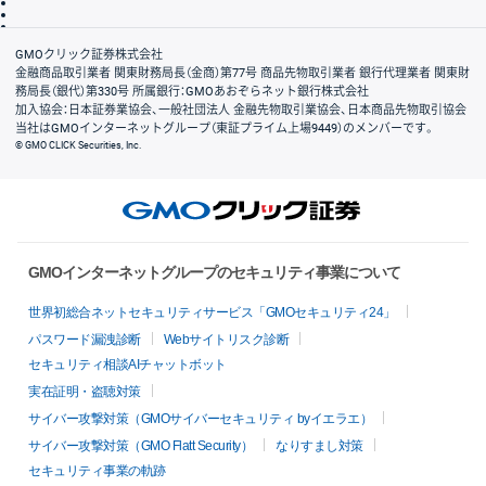
信託保全
リスク説明
会社案内
GMOクリック証券株式会社
金融商品取引業者 関東財務局長（金商）第77号 商品先物取引業者 銀行代理業者 関東財
務局長（銀代）第330号 所属銀行：GMOあおぞらネット銀行株式会社
加入協会：日本証券業協会、一般社団法人 金融先物取引業協会、日本商品先物取引協会
当社はGMOインターネットグループ（東証プライム上場9449）のメンバーです。
© GMO CLICK Securities, Inc.
GMOインターネットグループのセキュリティ事業について
世界初総合ネットセキュリティサービス「GMOセキュリティ24」
パスワード漏洩診断
Webサイトリスク診断
セキュリティ相談AIチャットボット
実在証明・盗聴対策
サイバー攻撃対策（GMOサイバーセキュリティ byイエラエ）
サイバー攻撃対策（GMO Flatt Security）
なりすまし対策
セキュリティ事業の軌跡