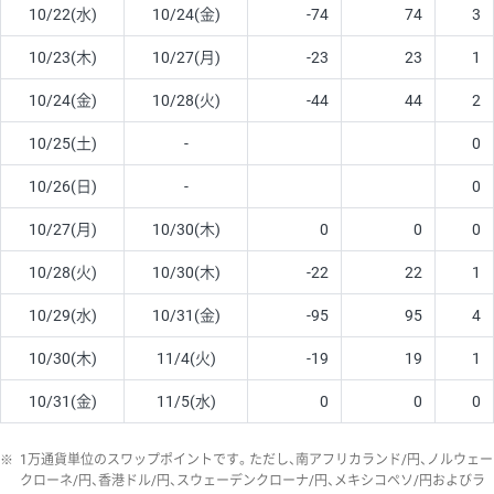
10/22(水)
10/24(金)
-74
74
3
10/23(木)
10/27(月)
-23
23
1
10/24(金)
10/28(火)
-44
44
2
10/25(土)
-
0
10/26(日)
-
0
10/27(月)
10/30(木)
0
0
0
10/28(火)
10/30(木)
-22
22
1
10/29(水)
10/31(金)
-95
95
4
10/30(木)
11/4(火)
-19
19
1
10/31(金)
11/5(水)
0
0
0
※
1万通貨単位のスワップポイントです。ただし、南アフリカランド/円、ノルウェー
クローネ/円、香港ドル/円、スウェーデンクローナ/円、メキシコペソ/円およびラ