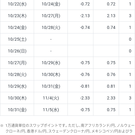
10/22(水)
10/24(金)
-0.72
0.72
1
10/23(木)
10/27(月)
-2.13
2.13
3
10/24(金)
10/28(火)
-0.74
0.74
1
10/25(土)
-
0
10/26(日)
-
0
10/27(月)
10/29(水)
-0.75
0.75
1
10/28(火)
10/30(木)
-0.76
0.76
1
10/29(水)
10/31(金)
-0.81
0.81
1
10/30(木)
11/4(火)
-2.33
2.33
3
10/31(金)
11/5(水)
-0.75
0.75
1
※
1万通貨単位のスワップポイントです。ただし、南アフリカランド/円、ノルウェー
クローネ/円、香港ドル/円、スウェーデンクローナ/円、メキシコペソ/円およびラ