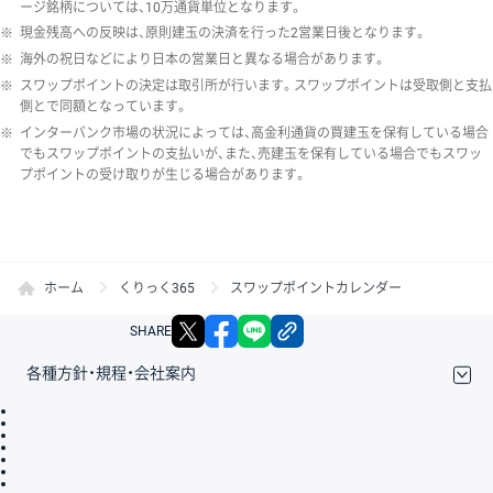
ージ銘柄については、10万通貨単位となります。
※
現金残高への反映は、原則建玉の決済を行った2営業日後となります。
※
海外の祝日などにより日本の営業日と異なる場合があります。
※
スワップポイントの決定は取引所が行います。スワップポイントは受取側と支払
側とで同額となっています。
※
インターバンク市場の状況によっては、高金利通貨の買建玉を保有している場合
でもスワップポイントの支払いが、また、売建玉を保有している場合でもスワッ
プポイントの受け取りが生じる場合があります。
ホーム
くりっく365
スワップポイントカレンダー
X
facebook
LINE
リンクをコピー
SHARE
各種方針・規程・会社案内
取引規程・約款
サイトマップ
その他のご案内
個人情報保護方針
最良執行方針
サイトのご利用について
ディスクレイマー