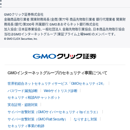
信託保全
リスク説明
会社案内
GMOクリック証券株式会社
金融商品取引業者 関東財務局長（金商）第77号 商品先物取引業者 銀行代理業者 関東財
務局長（銀代）第330号 所属銀行：GMOあおぞらネット銀行株式会社
加入協会：日本証券業協会、一般社団法人 金融先物取引業協会、日本商品先物取引協会
当社はGMOインターネットグループ（東証プライム上場9449）のメンバーです。
© GMO CLICK Securities, Inc.
GMOインターネットグループのセキュリティ事業について
世界初総合ネットセキュリティサービス「GMOセキュリティ24」
パスワード漏洩診断
Webサイトリスク診断
セキュリティ相談AIチャットボット
実在証明・盗聴対策
サイバー攻撃対策（GMOサイバーセキュリティ byイエラエ）
サイバー攻撃対策（GMO Flatt Security）
なりすまし対策
セキュリティ事業の軌跡