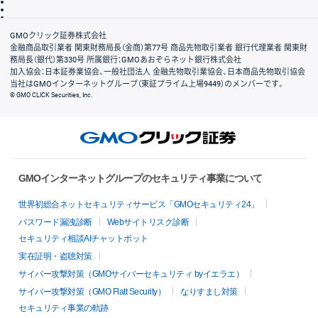
信託保全
リスク説明
会社案内
GMOクリック証券株式会社
金融商品取引業者 関東財務局長（金商）第77号 商品先物取引業者 銀行代理業者 関東財
務局長（銀代）第330号 所属銀行：GMOあおぞらネット銀行株式会社
加入協会：日本証券業協会、一般社団法人 金融先物取引業協会、日本商品先物取引協会
当社はGMOインターネットグループ（東証プライム上場9449）のメンバーです。
© GMO CLICK Securities, Inc.
GMOインターネットグループのセキュリティ事業について
世界初総合ネットセキュリティサービス「GMOセキュリティ24」
パスワード漏洩診断
Webサイトリスク診断
セキュリティ相談AIチャットボット
実在証明・盗聴対策
サイバー攻撃対策（GMOサイバーセキュリティ byイエラエ）
サイバー攻撃対策（GMO Flatt Security）
なりすまし対策
セキュリティ事業の軌跡