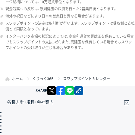
ージ銘柄については、10万通貨単位となります。
※
現金残高への反映は、原則建玉の決済を行った2営業日後となります。
※
海外の祝日などにより日本の営業日と異なる場合があります。
※
スワップポイントの決定は取引所が行います。スワップポイントは受取側と支払
側とで同額となっています。
※
インターバンク市場の状況によっては、高金利通貨の買建玉を保有している場合
でもスワップポイントの支払いが、また、売建玉を保有している場合でもスワッ
プポイントの受け取りが生じる場合があります。
ホーム
くりっく365
スワップポイントカレンダー
X
facebook
LINE
リンクをコピー
SHARE
各種方針・規程・会社案内
取引規程・約款
サイトマップ
その他のご案内
個人情報保護方針
最良執行方針
サイトのご利用について
ディスクレイマー