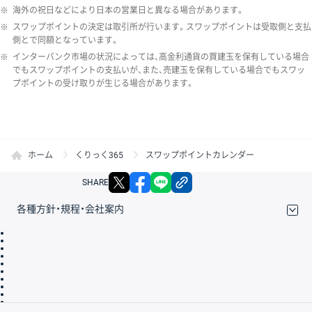
※
海外の祝日などにより日本の営業日と異なる場合があります。
※
スワップポイントの決定は取引所が行います。スワップポイントは受取側と支払
側とで同額となっています。
※
インターバンク市場の状況によっては、高金利通貨の買建玉を保有している場合
でもスワップポイントの支払いが、また、売建玉を保有している場合でもスワッ
プポイントの受け取りが生じる場合があります。
ホーム
くりっく365
スワップポイントカレンダー
X
facebook
LINE
リンクをコピー
SHARE
各種方針・規程・会社案内
取引規程・約款
サイトマップ
その他のご案内
個人情報保護方針
最良執行方針
サイトのご利用について
ディスクレイマー
信託保全
リスク説明
会社案内