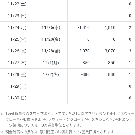
11/22(土)
-
0
11/23(日)
-
0
11/24(月)
11/26(水)
-1,810
1,810
2
11/25(火)
11/28(金)
0
0
0
11/26(水)
11/28(金)
-3,070
3,070
3
11/27(木)
12/1(月)
-850
850
1
11/28(金)
12/2(火)
-880
880
1
11/29(土)
-
0
11/30(日)
-
0
※
1万通貨単位のスワップポイントです。ただし、南アフリカランド/円、ノルウェー
クローネ/円、香港ドル/円、スウェーデンクローナ/円、メキシコペソ/円およびラ
ージ銘柄については、10万通貨単位となります。
※
現金残高への反映は、原則建玉の決済を行った2営業日後となります。