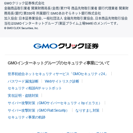
GMOクリック証券株式会社
金融商品取引業者 関東財務局長（金商）第77号 商品先物取引業者 銀行代理業者 関東財
務局長（銀代）第330号 所属銀行：GMOあおぞらネット銀行株式会社
加入協会：日本証券業協会、一般社団法人 金融先物取引業協会、日本商品先物取引協会
当社はGMOインターネットグループ（東証プライム上場9449）のメンバーです。
© GMO CLICK Securities, Inc.
GMOインターネットグループのセキュリティ事業について
世界初総合ネットセキュリティサービス「GMOセキュリティ24」
パスワード漏洩診断
Webサイトリスク診断
セキュリティ相談AIチャットボット
実在証明・盗聴対策
サイバー攻撃対策（GMOサイバーセキュリティ byイエラエ）
サイバー攻撃対策（GMO Flatt Security）
なりすまし対策
セキュリティ事業の軌跡