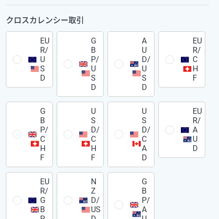
クロスカレンシー取引
EU
G
A
EU
R/
B
U
R/
U
P/
D/
C
S
U
U
H
D
S
S
F
D
D
G
U
U
EU
B
S
S
R/
P/
D/
D/
A
C
C
C
U
H
H
A
D
F
F
D
EU
N
G
R/
Z
B
G
D/
P/
B
US
A
P
D
U