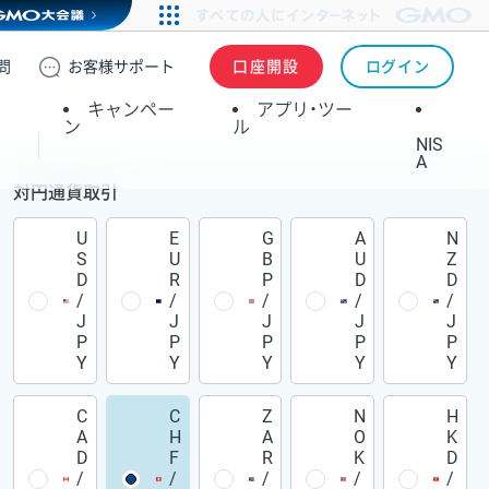
問
お客様
サポート
口座開設
ログイン
キャンペー
アプリ・ツー
ン
ル
NIS
A
対円通貨取引
U
E
G
A
N
S
U
B
U
Z
D
R
P
D
D
/
/
/
/
/
J
J
J
J
J
P
P
P
P
P
Y
Y
Y
Y
Y
C
C
Z
N
H
A
H
A
O
K
D
F
R
K
D
/
/
/
/
/