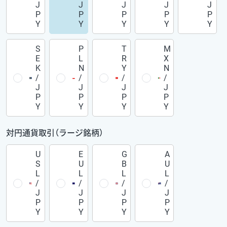
J
J
J
J
J
P
P
P
P
P
Y
Y
Y
Y
Y
S
P
T
M
E
L
R
X
K
N
Y
N
/
/
/
/
J
J
J
J
P
P
P
P
Y
Y
Y
Y
対円通貨取引（ラージ銘柄）
U
E
G
A
S
U
B
U
L
L
L
L
/
/
/
/
J
J
J
J
P
P
P
P
Y
Y
Y
Y