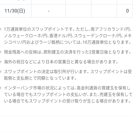
11/30(日)
-
0
※
1万通貨単位のスワップポイントです。ただし、南アフリカランド/円、
ノルウェークローネ/円、香港ドル/円、スウェーデンクローナ/円、メキ
シコペソ/円およびラージ銘柄については、10万通貨単位となります。
※
現金残高への反映は、原則建玉の決済を行った2営業日後となります。
※
海外の祝日などにより日本の営業日と異なる場合があります。
※
スワップポイントの決定は取引所が行います。スワップポイントは受
取側と支払側とで同額となっています。
※
インターバンク市場の状況によっては、高金利通貨の買建玉を保有し
ている場合でもスワップポイントの支払いが、また、売建玉を保有して
いる場合でもスワップポイントの受け取りが生じる場合があります。