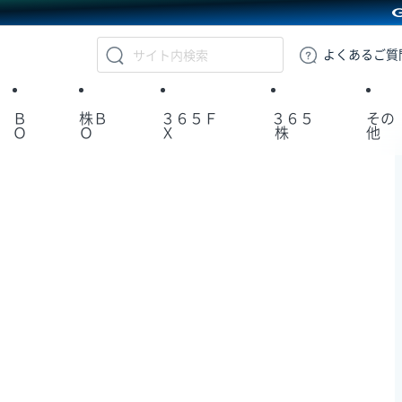
GMOクリック証券
よくある
ご質
Ｂ
株Ｂ
３６５Ｆ
３６５
その
Ｏ
Ｏ
Ｘ
株
他