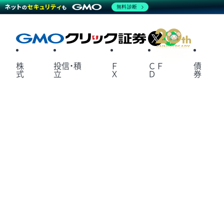
無料診断
X
LINE
株
投信・積
Ｆ
ＣＦ
債
式
立
Ｘ
Ｄ
券