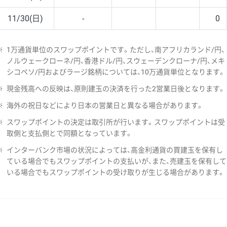
11/30(日)
-
0
※
1万通貨単位のスワップポイントです。ただし、南アフリカランド/円、
ノルウェークローネ/円、香港ドル/円、スウェーデンクローナ/円、メキ
シコペソ/円およびラージ銘柄については、10万通貨単位となります。
※
現金残高への反映は、原則建玉の決済を行った2営業日後となります。
※
海外の祝日などにより日本の営業日と異なる場合があります。
※
スワップポイントの決定は取引所が行います。スワップポイントは受
取側と支払側とで同額となっています。
※
インターバンク市場の状況によっては、高金利通貨の買建玉を保有し
ている場合でもスワップポイントの支払いが、また、売建玉を保有して
いる場合でもスワップポイントの受け取りが生じる場合があります。