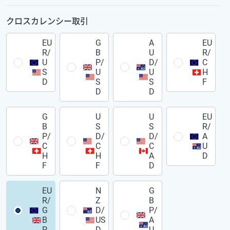
クロスカレンシー取引
EU
G
A
EU
R/
B
U
R/
U
P/
D/
C
S
U
U
H
D
S
S
F
D
D
G
U
U
EU
B
S
S
R/
P/
D/
D/
A
C
C
C
U
H
H
A
D
F
F
D
EU
N
G
R/
Z
B
G
D/
P/
B
US
A
P
D
U