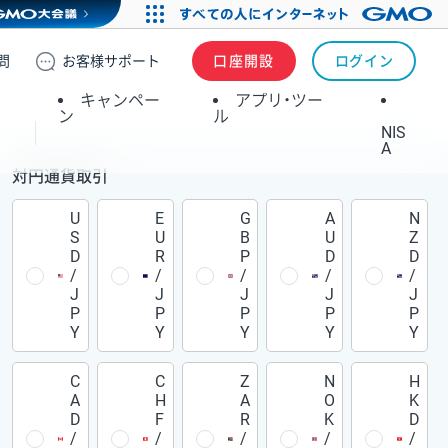
問
お客様
サポート
口座開設
ログイン
キャンペー
アプリ・ツー
ン
ル
NIS
A
対円通貨取引
U
E
G
A
N
S
U
B
U
Z
D
R
P
D
D
/
/
/
/
/
J
J
J
J
J
P
P
P
P
P
Y
Y
Y
Y
Y
C
C
Z
N
H
A
H
A
O
K
D
F
R
K
D
/
/
/
/
/