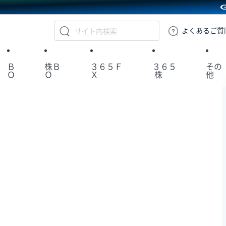
GMOクリック証券
よくある
ご質
Ｂ
株Ｂ
３６５Ｆ
３６５
その
Ｏ
Ｏ
Ｘ
株
他