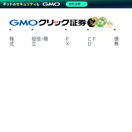
無料診断
X
LINE
株
投信・積
Ｆ
ＣＦ
債
式
立
Ｘ
Ｄ
券