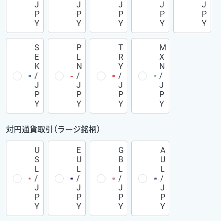
J
J
J
J
J
P
P
P
P
P
Y
Y
Y
Y
Y
S
P
T
M
E
L
R
X
K
N
Y
N
/
/
/
/
J
J
J
J
P
P
P
P
Y
Y
Y
Y
対円通貨取引（ラージ銘柄）
U
E
G
A
S
U
B
U
L
L
L
L
/
/
/
/
J
J
J
J
P
P
P
P
Y
Y
Y
Y