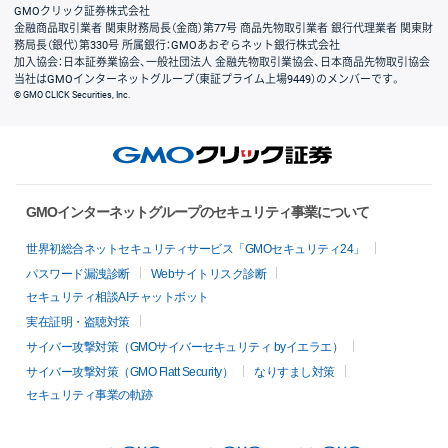
GMOクリック証券株式会社
金融商品取引業者 関東財務局長（金商）第77号 商品先物取引業者 銀行代理業者 関東財
務局長（銀代）第330号 所属銀行：GMOあおぞらネット銀行株式会社
加入協会：日本証券業協会、一般社団法人 金融先物取引業協会、日本商品先物取引協会
当社はGMOインターネットグループ（東証プライム上場9449）のメンバーです。
© GMO CLICK Securities, Inc.
GMOインターネットグループのセキュリティ事業について
世界初総合ネットセキュリティサービス「GMOセキュリティ24」
パスワード漏洩診断
Webサイトリスク診断
セキュリティ相談AIチャットボット
実在証明・盗聴対策
サイバー攻撃対策（GMOサイバーセキュリティ byイエラエ）
サイバー攻撃対策（GMO Flatt Security）
なりすまし対策
セキュリティ事業の軌跡