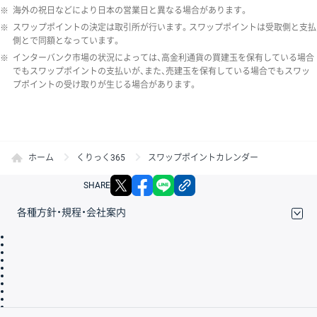
※
海外の祝日などにより日本の営業日と異なる場合があります。
※
スワップポイントの決定は取引所が行います。スワップポイントは受取側と支払
側とで同額となっています。
※
インターバンク市場の状況によっては、高金利通貨の買建玉を保有している場合
でもスワップポイントの支払いが、また、売建玉を保有している場合でもスワッ
プポイントの受け取りが生じる場合があります。
ホーム
くりっく365
スワップポイントカレンダー
X
facebook
LINE
リンクをコピー
SHARE
各種方針・規程・会社案内
取引規程・約款
サイトマップ
その他のご案内
個人情報保護方針
最良執行方針
サイトのご利用について
ディスクレイマー
信託保全
リスク説明
会社案内