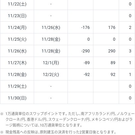
11/22(土)
-
0
11/23(日)
-
0
11/24(月)
11/26(水)
-176
176
2
11/25(火)
11/28(金)
0
0
0
11/26(水)
11/28(金)
-290
290
3
11/27(木)
12/1(月)
-89
89
1
11/28(金)
12/2(火)
-92
92
1
11/29(土)
-
0
11/30(日)
-
0
※
1万通貨単位のスワップポイントです。ただし、南アフリカランド/円、ノルウェー
クローネ/円、香港ドル/円、スウェーデンクローナ/円、メキシコペソ/円およびラ
ージ銘柄については、10万通貨単位となります。
※
現金残高への反映は、原則建玉の決済を行った2営業日後となります。