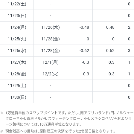
11/22(土)
-
0
11/23(日)
-
0
11/24(月)
11/26(水)
-0.48
0.48
2
11/25(火)
11/28(金)
0
0
0
11/26(水)
11/28(金)
-0.62
0.62
3
11/27(木)
12/1(月)
-0.3
0.3
1
11/28(金)
12/2(火)
-0.3
0.3
1
11/29(土)
-
0
11/30(日)
-
0
※
1万通貨単位のスワップポイントです。ただし、南アフリカランド/円、ノルウェー
クローネ/円、香港ドル/円、スウェーデンクローナ/円、メキシコペソ/円およびラ
ージ銘柄については、10万通貨単位となります。
※
現金残高への反映は、原則建玉の決済を行った2営業日後となります。