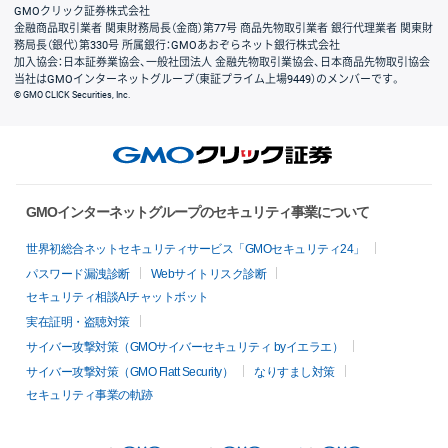
GMOクリック証券株式会社
金融商品取引業者 関東財務局長（金商）第77号 商品先物取引業者 銀行代理業者 関東財
務局長（銀代）第330号 所属銀行：GMOあおぞらネット銀行株式会社
加入協会：日本証券業協会、一般社団法人 金融先物取引業協会、日本商品先物取引協会
当社はGMOインターネットグループ（東証プライム上場9449）のメンバーです。
© GMO CLICK Securities, Inc.
GMOインターネットグループのセキュリティ事業について
世界初総合ネットセキュリティサービス「GMOセキュリティ24」
パスワード漏洩診断
Webサイトリスク診断
セキュリティ相談AIチャットボット
実在証明・盗聴対策
サイバー攻撃対策（GMOサイバーセキュリティ byイエラエ）
サイバー攻撃対策（GMO Flatt Security）
なりすまし対策
セキュリティ事業の軌跡