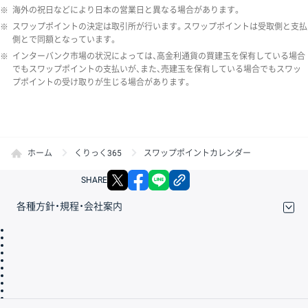
※
海外の祝日などにより日本の営業日と異なる場合があります。
※
スワップポイントの決定は取引所が行います。スワップポイントは受取側と支払
側とで同額となっています。
※
インターバンク市場の状況によっては、高金利通貨の買建玉を保有している場合
でもスワップポイントの支払いが、また、売建玉を保有している場合でもスワッ
プポイントの受け取りが生じる場合があります。
ホーム
くりっく365
スワップポイントカレンダー
X
facebook
LINE
リンクをコピー
SHARE
各種方針・規程・会社案内
取引規程・約款
サイトマップ
その他のご案内
個人情報保護方針
最良執行方針
サイトのご利用について
ディスクレイマー
信託保全
リスク説明
会社案内