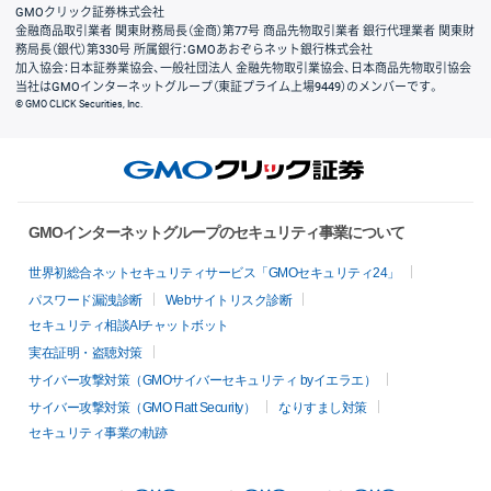
GMOクリック証券株式会社
金融商品取引業者 関東財務局長（金商）第77号 商品先物取引業者 銀行代理業者 関東財
務局長（銀代）第330号 所属銀行：GMOあおぞらネット銀行株式会社
加入協会：日本証券業協会、一般社団法人 金融先物取引業協会、日本商品先物取引協会
当社はGMOインターネットグループ（東証プライム上場9449）のメンバーです。
© GMO CLICK Securities, Inc.
GMOインターネットグループのセキュリティ事業について
世界初総合ネットセキュリティサービス「GMOセキュリティ24」
パスワード漏洩診断
Webサイトリスク診断
セキュリティ相談AIチャットボット
実在証明・盗聴対策
サイバー攻撃対策（GMOサイバーセキュリティ byイエラエ）
サイバー攻撃対策（GMO Flatt Security）
なりすまし対策
セキュリティ事業の軌跡