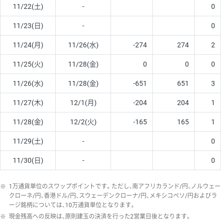
11/22(土)
-
0
11/23(日)
-
0
11/24(月)
11/26(水)
-274
274
2
11/25(火)
11/28(金)
0
0
0
11/26(水)
11/28(金)
-651
651
3
11/27(木)
12/1(月)
-204
204
1
11/28(金)
12/2(火)
-165
165
1
11/29(土)
-
0
11/30(日)
-
0
※
1万通貨単位のスワップポイントです。ただし、南アフリカランド/円、ノルウェー
クローネ/円、香港ドル/円、スウェーデンクローナ/円、メキシコペソ/円およびラ
ージ銘柄については、10万通貨単位となります。
※
現金残高への反映は、原則建玉の決済を行った2営業日後となります。