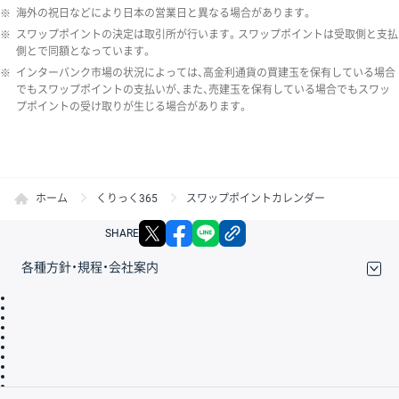
※
海外の祝日などにより日本の営業日と異なる場合があります。
※
スワップポイントの決定は取引所が行います。スワップポイントは受取側と支払
側とで同額となっています。
※
インターバンク市場の状況によっては、高金利通貨の買建玉を保有している場合
でもスワップポイントの支払いが、また、売建玉を保有している場合でもスワッ
プポイントの受け取りが生じる場合があります。
ホーム
くりっく365
スワップポイントカレンダー
X
facebook
LINE
リンクをコピー
SHARE
各種方針・規程・会社案内
取引規程・約款
サイトマップ
その他のご案内
個人情報保護方針
最良執行方針
サイトのご利用について
ディスクレイマー
信託保全
リスク説明
会社案内