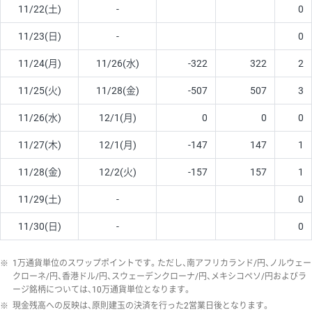
11/22(土)
-
0
11/23(日)
-
0
11/24(月)
11/26(水)
-322
322
2
11/25(火)
11/28(金)
-507
507
3
11/26(水)
12/1(月)
0
0
0
11/27(木)
12/1(月)
-147
147
1
11/28(金)
12/2(火)
-157
157
1
11/29(土)
-
0
11/30(日)
-
0
※
1万通貨単位のスワップポイントです。ただし、南アフリカランド/円、ノルウェー
クローネ/円、香港ドル/円、スウェーデンクローナ/円、メキシコペソ/円およびラ
ージ銘柄については、10万通貨単位となります。
※
現金残高への反映は、原則建玉の決済を行った2営業日後となります。