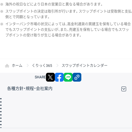
※
海外の祝日などにより日本の営業日と異なる場合があります。
※
スワップポイントの決定は取引所が行います。スワップポイントは受取側と支払
側とで同額となっています。
※
インターバンク市場の状況によっては、高金利通貨の買建玉を保有している場合
でもスワップポイントの支払いが、また、売建玉を保有している場合でもスワッ
プポイントの受け取りが生じる場合があります。
ホーム
くりっく365
スワップポイントカレンダー
X
facebook
LINE
リンクをコピー
SHARE
各種方針・規程・会社案内
取引規程・約款
サイトマップ
その他のご案内
個人情報保護方針
最良執行方針
サイトのご利用について
ディスクレイマー
信託保全
リスク説明
会社案内