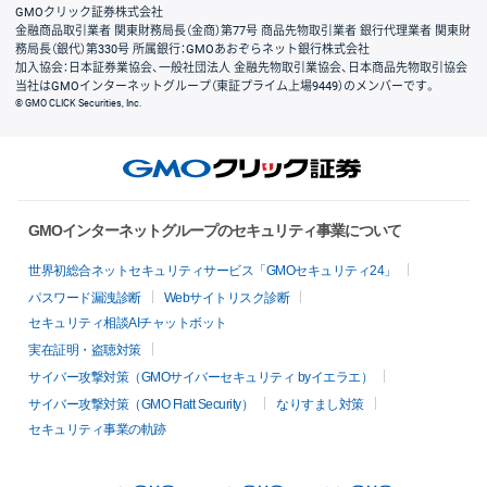
GMOクリック証券株式会社
金融商品取引業者 関東財務局長（金商）第77号 商品先物取引業者 銀行代理業者 関東財
務局長（銀代）第330号 所属銀行：GMOあおぞらネット銀行株式会社
加入協会：日本証券業協会、一般社団法人 金融先物取引業協会、日本商品先物取引協会
当社はGMOインターネットグループ（東証プライム上場9449）のメンバーです。
© GMO CLICK Securities, Inc.
GMOインターネットグループのセキュリティ事業について
世界初総合ネットセキュリティサービス「GMOセキュリティ24」
パスワード漏洩診断
Webサイトリスク診断
セキュリティ相談AIチャットボット
実在証明・盗聴対策
サイバー攻撃対策（GMOサイバーセキュリティ byイエラエ）
サイバー攻撃対策（GMO Flatt Security）
なりすまし対策
セキュリティ事業の軌跡