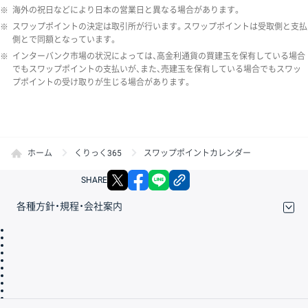
※
海外の祝日などにより日本の営業日と異なる場合があります。
※
スワップポイントの決定は取引所が行います。スワップポイントは受取側と支払
側とで同額となっています。
※
インターバンク市場の状況によっては、高金利通貨の買建玉を保有している場合
でもスワップポイントの支払いが、また、売建玉を保有している場合でもスワッ
プポイントの受け取りが生じる場合があります。
ホーム
くりっく365
スワップポイントカレンダー
X
facebook
LINE
リンクをコピー
SHARE
各種方針・規程・会社案内
取引規程・約款
サイトマップ
その他のご案内
個人情報保護方針
最良執行方針
サイトのご利用について
ディスクレイマー
信託保全
リスク説明
会社案内