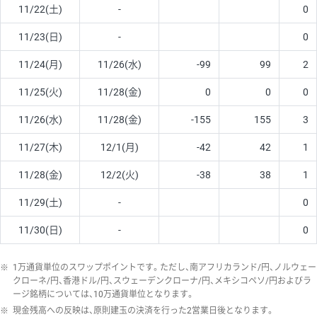
11/22(土)
-
0
11/23(日)
-
0
11/24(月)
11/26(水)
-99
99
2
11/25(火)
11/28(金)
0
0
0
11/26(水)
11/28(金)
-155
155
3
11/27(木)
12/1(月)
-42
42
1
11/28(金)
12/2(火)
-38
38
1
11/29(土)
-
0
11/30(日)
-
0
※
1万通貨単位のスワップポイントです。ただし、南アフリカランド/円、ノルウェー
クローネ/円、香港ドル/円、スウェーデンクローナ/円、メキシコペソ/円およびラ
ージ銘柄については、10万通貨単位となります。
※
現金残高への反映は、原則建玉の決済を行った2営業日後となります。