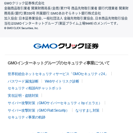
GMOクリック証券株式会社
金融商品取引業者 関東財務局長（金商）第77号 商品先物取引業者 銀行代理業者 関東財
務局長（銀代）第330号 所属銀行：GMOあおぞらネット銀行株式会社
加入協会：日本証券業協会、一般社団法人 金融先物取引業協会、日本商品先物取引協会
当社はGMOインターネットグループ（東証プライム上場9449）のメンバーです。
© GMO CLICK Securities, Inc.
GMOインターネットグループのセキュリティ事業について
世界初総合ネットセキュリティサービス「GMOセキュリティ24」
パスワード漏洩診断
Webサイトリスク診断
セキュリティ相談AIチャットボット
実在証明・盗聴対策
サイバー攻撃対策（GMOサイバーセキュリティ byイエラエ）
サイバー攻撃対策（GMO Flatt Security）
なりすまし対策
セキュリティ事業の軌跡