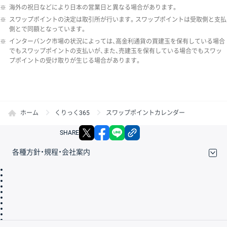
※
海外の祝日などにより日本の営業日と異なる場合があります。
※
スワップポイントの決定は取引所が行います。スワップポイントは受取側と支払
側とで同額となっています。
※
インターバンク市場の状況によっては、高金利通貨の買建玉を保有している場合
でもスワップポイントの支払いが、また、売建玉を保有している場合でもスワッ
プポイントの受け取りが生じる場合があります。
ホーム
くりっく365
スワップポイントカレンダー
X
facebook
LINE
リンクをコピー
SHARE
各種方針・規程・会社案内
取引規程・約款
サイトマップ
その他のご案内
個人情報保護方針
最良執行方針
サイトのご利用について
ディスクレイマー
信託保全
リスク説明
会社案内