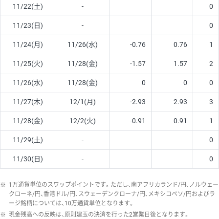
11/22(土)
-
0
11/23(日)
-
0
11/24(月)
11/26(水)
-0.76
0.76
1
11/25(火)
11/28(金)
-1.57
1.57
2
11/26(水)
11/28(金)
0
0
0
11/27(木)
12/1(月)
-2.93
2.93
3
11/28(金)
12/2(火)
-0.91
0.91
1
11/29(土)
-
0
11/30(日)
-
0
※
1万通貨単位のスワップポイントです。ただし、南アフリカランド/円、ノルウェー
クローネ/円、香港ドル/円、スウェーデンクローナ/円、メキシコペソ/円およびラ
ージ銘柄については、10万通貨単位となります。
※
現金残高への反映は、原則建玉の決済を行った2営業日後となります。