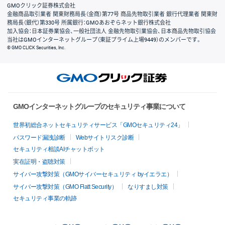
GMOクリック証券株式会社
金融商品取引業者 関東財務局長（金商）第77号 商品先物取引業者 銀行代理業者 関東財
務局長（銀代）第330号 所属銀行：GMOあおぞらネット銀行株式会社
加入協会：日本証券業協会、一般社団法人 金融先物取引業協会、日本商品先物取引協会
当社はGMOインターネットグループ（東証プライム上場9449）のメンバーです。
© GMO CLICK Securities, Inc.
GMOインターネットグループのセキュリティ事業について
世界初総合ネットセキュリティサービス「GMOセキュリティ24」
パスワード漏洩診断
Webサイトリスク診断
セキュリティ相談AIチャットボット
実在証明・盗聴対策
サイバー攻撃対策（GMOサイバーセキュリティ byイエラエ）
サイバー攻撃対策（GMO Flatt Security）
なりすまし対策
セキュリティ事業の軌跡