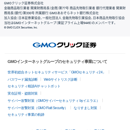
GMOクリック証券株式会社
金融商品取引業者 関東財務局長（金商）第77号 商品先物取引業者 銀行代理業者 関東財
務局長（銀代）第330号 所属銀行：GMOあおぞらネット銀行株式会社
加入協会：日本証券業協会、一般社団法人 金融先物取引業協会、日本商品先物取引協会
当社はGMOインターネットグループ（東証プライム上場9449）のメンバーです。
© GMO CLICK Securities, Inc.
GMOインターネットグループのセキュリティ事業について
世界初総合ネットセキュリティサービス「GMOセキュリティ24」
パスワード漏洩診断
Webサイトリスク診断
セキュリティ相談AIチャットボット
実在証明・盗聴対策
サイバー攻撃対策（GMOサイバーセキュリティ byイエラエ）
サイバー攻撃対策（GMO Flatt Security）
なりすまし対策
セキュリティ事業の軌跡