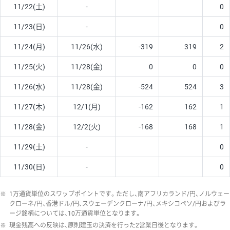
11/22(土)
-
0
11/23(日)
-
0
11/24(月)
11/26(水)
-319
319
2
11/25(火)
11/28(金)
0
0
0
11/26(水)
11/28(金)
-524
524
3
11/27(木)
12/1(月)
-162
162
1
11/28(金)
12/2(火)
-168
168
1
11/29(土)
-
0
11/30(日)
-
0
※
1万通貨単位のスワップポイントです。ただし、南アフリカランド/円、ノルウェー
クローネ/円、香港ドル/円、スウェーデンクローナ/円、メキシコペソ/円およびラ
ージ銘柄については、10万通貨単位となります。
※
現金残高への反映は、原則建玉の決済を行った2営業日後となります。