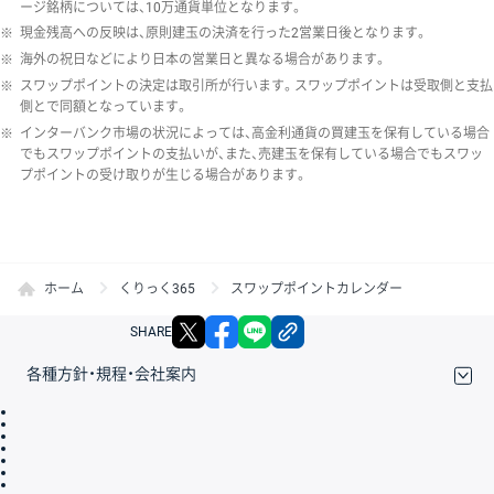
ージ銘柄については、10万通貨単位となります。
※
現金残高への反映は、原則建玉の決済を行った2営業日後となります。
※
海外の祝日などにより日本の営業日と異なる場合があります。
※
スワップポイントの決定は取引所が行います。スワップポイントは受取側と支払
側とで同額となっています。
※
インターバンク市場の状況によっては、高金利通貨の買建玉を保有している場合
でもスワップポイントの支払いが、また、売建玉を保有している場合でもスワッ
プポイントの受け取りが生じる場合があります。
ホーム
くりっく365
スワップポイントカレンダー
X
facebook
LINE
リンクをコピー
SHARE
各種方針・規程・会社案内
取引規程・約款
サイトマップ
その他のご案内
個人情報保護方針
最良執行方針
サイトのご利用について
ディスクレイマー