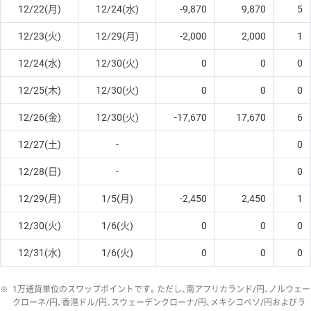
12/22(月)
12/24(水)
-9,870
9,870
5
12/23(火)
12/29(月)
-2,000
2,000
1
12/24(水)
12/30(火)
0
0
0
12/25(木)
12/30(火)
0
0
0
12/26(金)
12/30(火)
-17,670
17,670
6
12/27(土)
-
0
12/28(日)
-
0
12/29(月)
1/5(月)
-2,450
2,450
1
12/30(火)
1/6(火)
0
0
0
12/31(水)
1/6(火)
0
0
0
※
1万通貨単位のスワップポイントです。ただし、南アフリカランド/円、ノルウェー
クローネ/円、香港ドル/円、スウェーデンクローナ/円、メキシコペソ/円およびラ