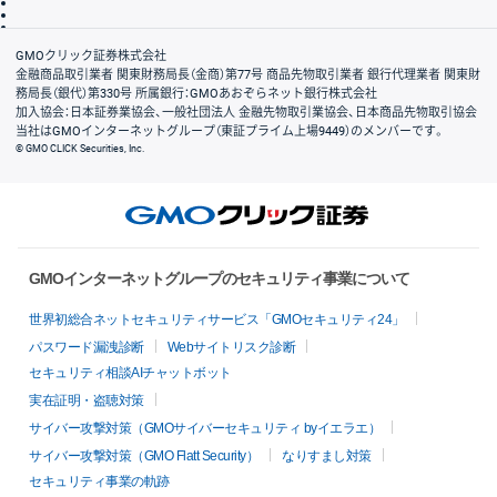
信託保全
リスク説明
会社案内
GMOクリック証券株式会社
金融商品取引業者 関東財務局長（金商）第77号 商品先物取引業者 銀行代理業者 関東財
務局長（銀代）第330号 所属銀行：GMOあおぞらネット銀行株式会社
加入協会：日本証券業協会、一般社団法人 金融先物取引業協会、日本商品先物取引協会
当社はGMOインターネットグループ（東証プライム上場9449）のメンバーです。
© GMO CLICK Securities, Inc.
GMOインターネットグループのセキュリティ事業について
世界初総合ネットセキュリティサービス「GMOセキュリティ24」
パスワード漏洩診断
Webサイトリスク診断
セキュリティ相談AIチャットボット
実在証明・盗聴対策
サイバー攻撃対策（GMOサイバーセキュリティ byイエラエ）
サイバー攻撃対策（GMO Flatt Security）
なりすまし対策
セキュリティ事業の軌跡