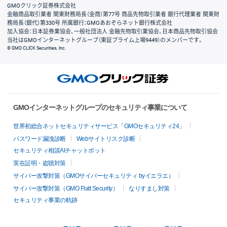
GMOクリック証券株式会社
金融商品取引業者 関東財務局長（金商）第77号 商品先物取引業者 銀行代理業者 関東財
務局長（銀代）第330号 所属銀行：GMOあおぞらネット銀行株式会社
加入協会：日本証券業協会、一般社団法人 金融先物取引業協会、日本商品先物取引協会
当社はGMOインターネットグループ（東証プライム上場9449）のメンバーです。
© GMO CLICK Securities, Inc.
GMOインターネットグループのセキュリティ事業について
世界初総合ネットセキュリティサービス「GMOセキュリティ24」
パスワード漏洩診断
Webサイトリスク診断
セキュリティ相談AIチャットボット
実在証明・盗聴対策
サイバー攻撃対策（GMOサイバーセキュリティ byイエラエ）
サイバー攻撃対策（GMO Flatt Security）
なりすまし対策
セキュリティ事業の軌跡