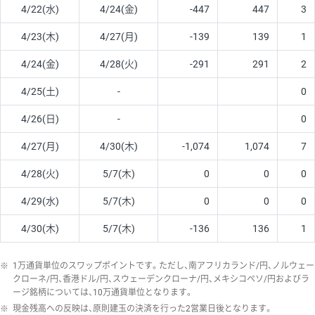
4/22(水)
4/24(金)
-447
447
3
4/23(木)
4/27(月)
-139
139
1
4/24(金)
4/28(火)
-291
291
2
4/25(土)
-
0
4/26(日)
-
0
4/27(月)
4/30(木)
-1,074
1,074
7
4/28(火)
5/7(木)
0
0
0
4/29(水)
5/7(木)
0
0
0
4/30(木)
5/7(木)
-136
136
1
※
1万通貨単位のスワップポイントです。ただし、南アフリカランド/円、ノルウェー
クローネ/円、香港ドル/円、スウェーデンクローナ/円、メキシコペソ/円およびラ
ージ銘柄については、10万通貨単位となります。
※
現金残高への反映は、原則建玉の決済を行った2営業日後となります。