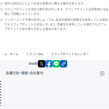
※
海外の祝日などにより日本の営業日と異なる場合があります。
※
スワップポイントの決定は取引所が行います。スワップポイントは受取側と支払
側とで同額となっています。
※
インターバンク市場の状況によっては、高金利通貨の買建玉を保有している場合
でもスワップポイントの支払いが、また、売建玉を保有している場合でもスワッ
プポイントの受け取りが生じる場合があります。
ホーム
くりっく365
スワップポイントカレンダー
X
facebook
LINE
リンクをコピー
SHARE
各種方針・規程・会社案内
取引規程・約款
サイトマップ
その他のご案内
個人情報保護方針
最良執行方針
サイトのご利用について
ディスクレイマー
信託保全
リスク説明
会社案内