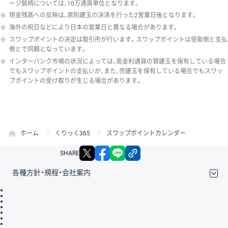
ージ銘柄については、10万通貨単位となります。
※
現金残高への反映は、原則建玉の決済を行った2営業日後となります。
※
海外の祝日などにより日本の営業日と異なる場合があります。
※
スワップポイントの決定は取引所が行います。スワップポイントは受取側と支払
側とで同額となっています。
※
インターバンク市場の状況によっては、高金利通貨の買建玉を保有している場合
でもスワップポイントの支払いが、また、売建玉を保有している場合でもスワッ
プポイントの受け取りが生じる場合があります。
ホーム
くりっく365
スワップポイントカレンダー
X
facebook
LINE
リンクをコピー
SHARE
各種方針・規程・会社案内
取引規程・約款
サイトマップ
その他のご案内
個人情報保護方針
最良執行方針
サイトのご利用について
ディスクレイマー