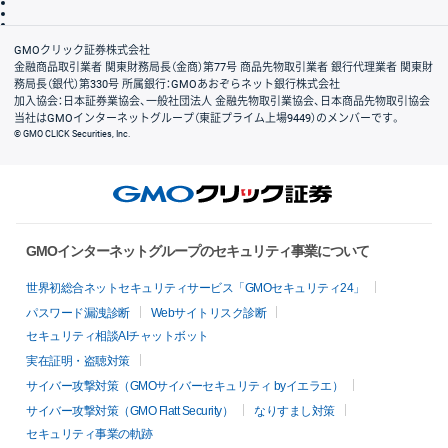
信託保全
リスク説明
会社案内
GMOクリック証券株式会社
金融商品取引業者 関東財務局長（金商）第77号 商品先物取引業者 銀行代理業者 関東財
務局長（銀代）第330号 所属銀行：GMOあおぞらネット銀行株式会社
加入協会：日本証券業協会、一般社団法人 金融先物取引業協会、日本商品先物取引協会
当社はGMOインターネットグループ（東証プライム上場9449）のメンバーです。
© GMO CLICK Securities, Inc.
GMOインターネットグループのセキュリティ事業について
世界初総合ネットセキュリティサービス「GMOセキュリティ24」
パスワード漏洩診断
Webサイトリスク診断
セキュリティ相談AIチャットボット
実在証明・盗聴対策
サイバー攻撃対策（GMOサイバーセキュリティ byイエラエ）
サイバー攻撃対策（GMO Flatt Security）
なりすまし対策
セキュリティ事業の軌跡