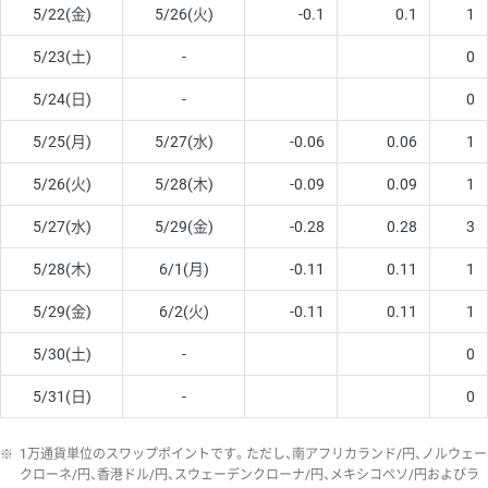
5/22(金)
5/26(火)
-0.1
0.1
1
5/23(土)
-
0
5/24(日)
-
0
5/25(月)
5/27(水)
-0.06
0.06
1
5/26(火)
5/28(木)
-0.09
0.09
1
5/27(水)
5/29(金)
-0.28
0.28
3
5/28(木)
6/1(月)
-0.11
0.11
1
5/29(金)
6/2(火)
-0.11
0.11
1
5/30(土)
-
0
5/31(日)
-
0
※
1万通貨単位のスワップポイントです。ただし、南アフリカランド/円、ノルウェー
クローネ/円、香港ドル/円、スウェーデンクローナ/円、メキシコペソ/円およびラ