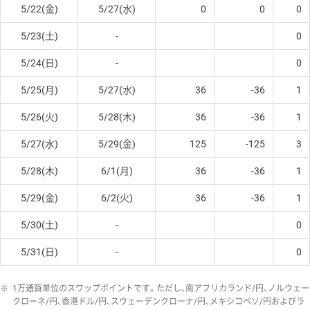
5/22(金)
5/27(水)
0
0
0
5/23(土)
-
0
5/24(日)
-
0
5/25(月)
5/27(水)
36
-36
1
5/26(火)
5/28(木)
36
-36
1
5/27(水)
5/29(金)
125
-125
3
5/28(木)
6/1(月)
36
-36
1
5/29(金)
6/2(火)
36
-36
1
5/30(土)
-
0
5/31(日)
-
0
※
1万通貨単位のスワップポイントです。ただし、南アフリカランド/円、ノルウェー
クローネ/円、香港ドル/円、スウェーデンクローナ/円、メキシコペソ/円およびラ