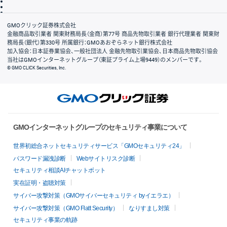
信託保全
リスク説明
会社案内
GMOクリック証券株式会社
金融商品取引業者 関東財務局長（金商）第77号 商品先物取引業者 銀行代理業者 関東財
務局長（銀代）第330号 所属銀行：GMOあおぞらネット銀行株式会社
加入協会：日本証券業協会、一般社団法人 金融先物取引業協会、日本商品先物取引協会
当社はGMOインターネットグループ（東証プライム上場9449）のメンバーです。
© GMO CLICK Securities, Inc.
GMOインターネットグループのセキュリティ事業について
世界初総合ネットセキュリティサービス「GMOセキュリティ24」
パスワード漏洩診断
Webサイトリスク診断
セキュリティ相談AIチャットボット
実在証明・盗聴対策
サイバー攻撃対策（GMOサイバーセキュリティ byイエラエ）
サイバー攻撃対策（GMO Flatt Security）
なりすまし対策
セキュリティ事業の軌跡