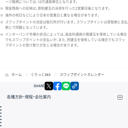
ージ銘柄については、10万通貨単位となります。
※
現金残高への反映は、原則建玉の決済を行った2営業日後となります。
※
海外の祝日などにより日本の営業日と異なる場合があります。
※
スワップポイントの決定は取引所が行います。スワップポイントは受取側と支払
側とで同額となっています。
※
インターバンク市場の状況によっては、高金利通貨の買建玉を保有している場合
でもスワップポイントの支払いが、また、売建玉を保有している場合でもスワッ
プポイントの受け取りが生じる場合があります。
ホーム
くりっく365
スワップポイントカレンダー
X
facebook
LINE
リンクをコピー
SHARE
各種方針・規程・会社案内
取引規程・約款
サイトマップ
その他のご案内
個人情報保護方針
最良執行方針
サイトのご利用について
ディスクレイマー