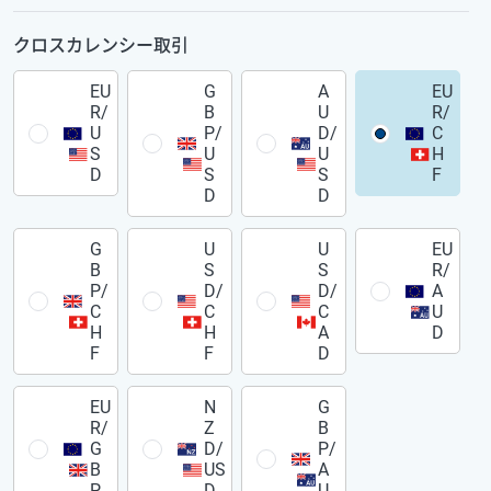
クロスカレンシー取引
EU
G
A
EU
R/
B
U
R/
U
P/
D/
C
S
U
U
H
D
S
S
F
D
D
G
U
U
EU
B
S
S
R/
P/
D/
D/
A
C
C
C
U
H
H
A
D
F
F
D
EU
N
G
R/
Z
B
G
D/
P/
B
US
A
P
D
U