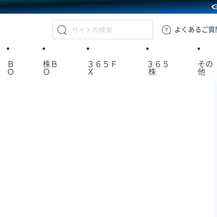
GMOクリック証券
よくある
ご質
Ｂ
株Ｂ
３６５Ｆ
３６５
その
Ｏ
Ｏ
Ｘ
株
他