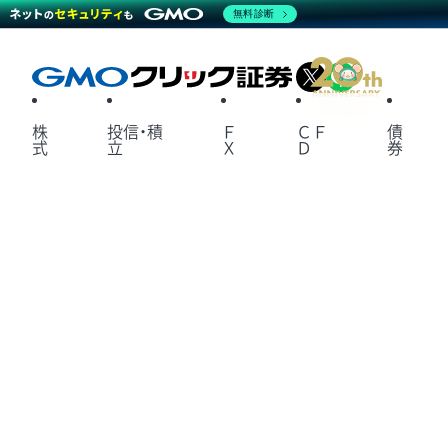
無料診断
X
LINE
株
投信・積
Ｆ
ＣＦ
債
式
立
Ｘ
Ｄ
券