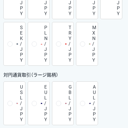
J
J
J
J
J
P
P
P
P
P
Y
Y
Y
Y
Y
S
P
T
M
E
L
R
X
K
N
Y
N
/
/
/
/
J
J
J
J
P
P
P
P
Y
Y
Y
Y
対円通貨取引（ラージ銘柄）
U
E
G
A
S
U
B
U
L
L
L
L
/
/
/
/
J
J
J
J
P
P
P
P
Y
Y
Y
Y