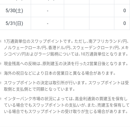
5/30(土)
-
0
5/31(日)
-
0
※
1万通貨単位のスワップポイントです。ただし、南アフリカランド/円、
ノルウェークローネ/円、香港ドル/円、スウェーデンクローナ/円、メキ
シコペソ/円およびラージ銘柄については、10万通貨単位となります。
※
現金残高への反映は、原則建玉の決済を行った2営業日後となります。
※
海外の祝日などにより日本の営業日と異なる場合があります。
※
スワップポイントの決定は取引所が行います。スワップポイントは受
取側と支払側とで同額となっています。
※
インターバンク市場の状況によっては、高金利通貨の買建玉を保有し
ている場合でもスワップポイントの支払いが、また、売建玉を保有して
いる場合でもスワップポイントの受け取りが生じる場合があります。