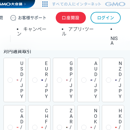
問
お客様
サポート
口座開設
ログイン
キャンペー
アプリ・ツー
ン
ル
NIS
A
対円通貨取引
U
E
G
A
N
S
U
B
U
Z
D
R
P
D
D
/
/
/
/
/
J
J
J
J
J
P
P
P
P
P
Y
Y
Y
Y
Y
C
C
Z
N
H
A
H
A
O
K
D
F
R
K
D
/
/
/
/
/