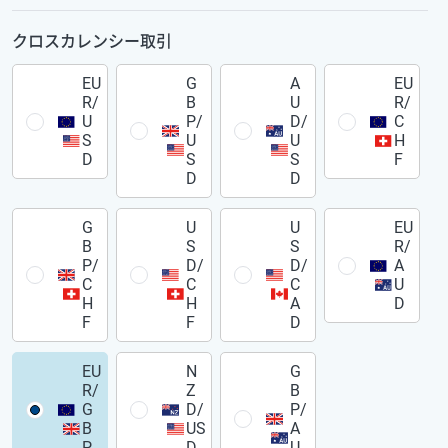
クロスカレンシー取引
EU
G
A
EU
R/
B
U
R/
U
P/
D/
C
S
U
U
H
D
S
S
F
D
D
G
U
U
EU
B
S
S
R/
P/
D/
D/
A
C
C
C
U
H
H
A
D
F
F
D
EU
N
G
R/
Z
B
G
D/
P/
B
US
A
P
D
U