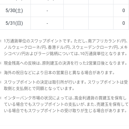
5/30(土)
-
0
5/31(日)
-
0
※
1万通貨単位のスワップポイントです。ただし、南アフリカランド/円、
ノルウェークローネ/円、香港ドル/円、スウェーデンクローナ/円、メキ
シコペソ/円およびラージ銘柄については、10万通貨単位となります。
※
現金残高への反映は、原則建玉の決済を行った2営業日後となります。
※
海外の祝日などにより日本の営業日と異なる場合があります。
※
スワップポイントの決定は取引所が行います。スワップポイントは受
取側と支払側とで同額となっています。
※
インターバンク市場の状況によっては、高金利通貨の買建玉を保有し
ている場合でもスワップポイントの支払いが、また、売建玉を保有して
いる場合でもスワップポイントの受け取りが生じる場合があります。