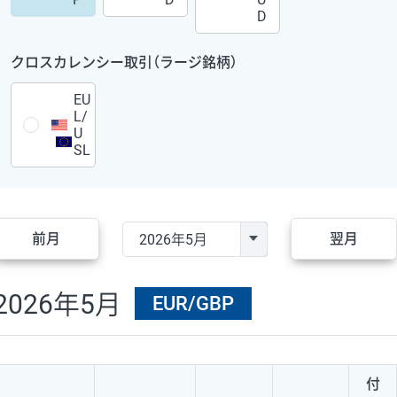
D
クロスカレンシー取引（ラージ銘柄）
EU
L/
U
SL
前月
翌月
2026年5月
EUR/GBP
付