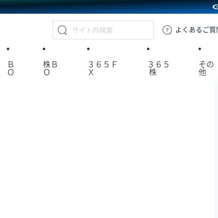
GMOクリック証券
よくある
ご質
Ｂ
株Ｂ
３６５Ｆ
３６５
その
Ｏ
Ｏ
Ｘ
株
他