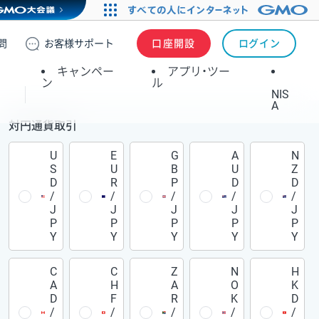
問
お客様
サポート
口座開設
ログイン
キャンペー
アプリ・ツー
ン
ル
NIS
A
対円通貨取引
U
E
G
A
N
S
U
B
U
Z
D
R
P
D
D
/
/
/
/
/
J
J
J
J
J
P
P
P
P
P
Y
Y
Y
Y
Y
C
C
Z
N
H
A
H
A
O
K
D
F
R
K
D
/
/
/
/
/