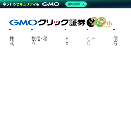
無料診断
X
LINE
株
投信・積
Ｆ
ＣＦ
債
式
立
Ｘ
Ｄ
券