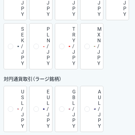
J
J
J
J
J
P
P
P
P
P
Y
Y
Y
Y
Y
S
P
T
M
E
L
R
X
K
N
Y
N
/
/
/
/
J
J
J
J
P
P
P
P
Y
Y
Y
Y
対円通貨取引（ラージ銘柄）
U
E
G
A
S
U
B
U
L
L
L
L
/
/
/
/
J
J
J
J
P
P
P
P
Y
Y
Y
Y