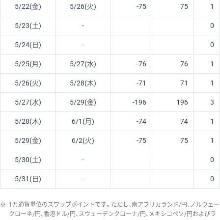
5/22(金)
5/26(火)
-75
75
1
5/23(土)
-
0
5/24(日)
-
0
5/25(月)
5/27(水)
-76
76
1
5/26(火)
5/28(木)
-71
71
1
5/27(水)
5/29(金)
-196
196
3
5/28(木)
6/1(月)
-74
74
1
5/29(金)
6/2(火)
-75
75
1
5/30(土)
-
0
5/31(日)
-
0
※
1万通貨単位のスワップポイントです。ただし、南アフリカランド/円、ノルウェー
クローネ/円、香港ドル/円、スウェーデンクローナ/円、メキシコペソ/円およびラ