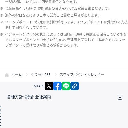
ージ銘柄については、10万通貨単位となります。
※
現金残高への反映は、原則建玉の決済を行った2営業日後となります。
※
海外の祝日などにより日本の営業日と異なる場合があります。
※
スワップポイントの決定は取引所が行います。スワップポイントは受取側と支払
側とで同額となっています。
※
インターバンク市場の状況によっては、高金利通貨の買建玉を保有している場合
でもスワップポイントの支払いが、また、売建玉を保有している場合でもスワッ
プポイントの受け取りが生じる場合があります。
ホーム
くりっく365
スワップポイントカレンダー
X
facebook
LINE
リンクをコピー
SHARE
各種方針・規程・会社案内
取引規程・約款
サイトマップ
その他のご案内
個人情報保護方針
最良執行方針
サイトのご利用について
ディスクレイマー