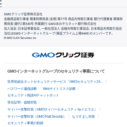
信託保全
リスク説明
会社案内
GMOクリック証券株式会社
金融商品取引業者 関東財務局長（金商）第77号 商品先物取引業者 銀行代理業者 関東財
務局長（銀代）第330号 所属銀行：GMOあおぞらネット銀行株式会社
加入協会：日本証券業協会、一般社団法人 金融先物取引業協会、日本商品先物取引協会
当社はGMOインターネットグループ（東証プライム上場9449）のメンバーです。
© GMO CLICK Securities, Inc.
GMOインターネットグループのセキュリティ事業について
世界初総合ネットセキュリティサービス「GMOセキュリティ24」
パスワード漏洩診断
Webサイトリスク診断
セキュリティ相談AIチャットボット
実在証明・盗聴対策
サイバー攻撃対策（GMOサイバーセキュリティ byイエラエ）
サイバー攻撃対策（GMO Flatt Security）
なりすまし対策
セキュリティ事業の軌跡