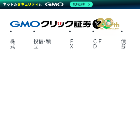
無料診断
X
LINE
株
投信・積
Ｆ
ＣＦ
債
式
立
Ｘ
Ｄ
券