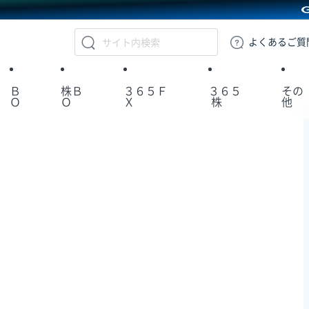
GMOクリック証券
よくある
ご質
Ｂ
株Ｂ
３６５Ｆ
３６５
その
Ｏ
Ｏ
Ｘ
株
他