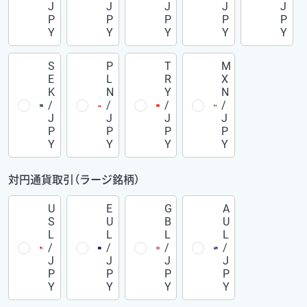
J
J
J
J
J
P
P
P
P
P
Y
Y
Y
Y
Y
S
P
T
M
E
L
R
X
K
N
Y
N
/
/
/
/
J
J
J
J
P
P
P
P
Y
Y
Y
Y
対円通貨取引（ラージ銘柄）
U
E
G
A
S
U
B
U
L
L
L
L
/
/
/
/
J
J
J
J
P
P
P
P
Y
Y
Y
Y