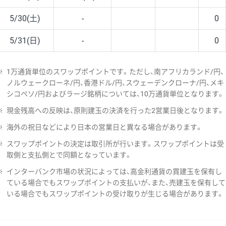
5/30(土)
-
0
5/31(日)
-
0
※
1万通貨単位のスワップポイントです。ただし、南アフリカランド/円、
ノルウェークローネ/円、香港ドル/円、スウェーデンクローナ/円、メキ
シコペソ/円およびラージ銘柄については、10万通貨単位となります。
※
現金残高への反映は、原則建玉の決済を行った2営業日後となります。
※
海外の祝日などにより日本の営業日と異なる場合があります。
※
スワップポイントの決定は取引所が行います。スワップポイントは受
取側と支払側とで同額となっています。
※
インターバンク市場の状況によっては、高金利通貨の買建玉を保有し
ている場合でもスワップポイントの支払いが、また、売建玉を保有して
いる場合でもスワップポイントの受け取りが生じる場合があります。