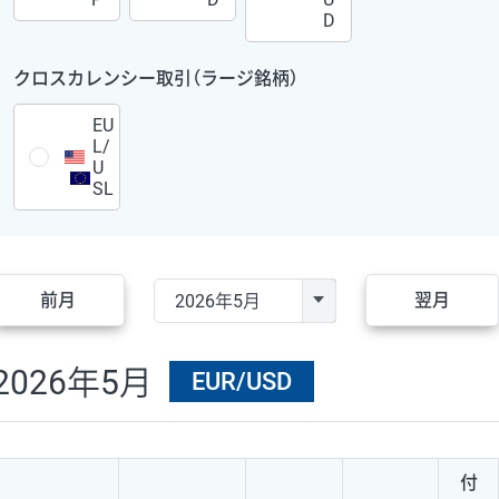
D
クロスカレンシー取引（ラージ銘柄）
EU
L/
U
SL
前月
翌月
2026年5月
EUR/USD
付