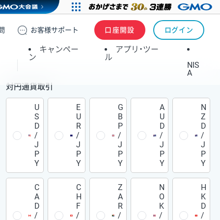
問
お客様
サポート
口座開設
ログイン
キャンペー
アプリ・ツー
ン
ル
NIS
A
対円通貨取引
U
E
G
A
N
S
U
B
U
Z
D
R
P
D
D
/
/
/
/
/
J
J
J
J
J
P
P
P
P
P
Y
Y
Y
Y
Y
C
C
Z
N
H
A
H
A
O
K
D
F
R
K
D
/
/
/
/
/