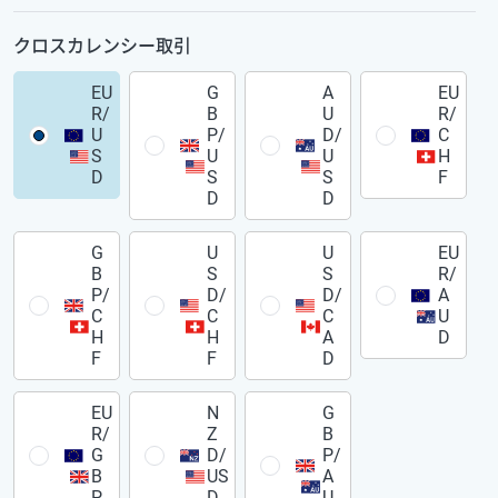
クロスカレンシー取引
EU
G
A
EU
R/
B
U
R/
U
P/
D/
C
S
U
U
H
D
S
S
F
D
D
G
U
U
EU
B
S
S
R/
P/
D/
D/
A
C
C
C
U
H
H
A
D
F
F
D
EU
N
G
R/
Z
B
G
D/
P/
B
US
A
P
D
U