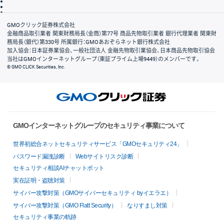
信託保全
リスク説明
会社案内
GMOクリック証券株式会社
金融商品取引業者 関東財務局長（金商）第77号 商品先物取引業者 銀行代理業者 関東財
務局長（銀代）第330号 所属銀行：GMOあおぞらネット銀行株式会社
加入協会：日本証券業協会、一般社団法人 金融先物取引業協会、日本商品先物取引協会
当社はGMOインターネットグループ（東証プライム上場9449）のメンバーです。
© GMO CLICK Securities, Inc.
GMOインターネットグループのセキュリティ事業について
世界初総合ネットセキュリティサービス「GMOセキュリティ24」
パスワード漏洩診断
Webサイトリスク診断
セキュリティ相談AIチャットボット
実在証明・盗聴対策
サイバー攻撃対策（GMOサイバーセキュリティ byイエラエ）
サイバー攻撃対策（GMO Flatt Security）
なりすまし対策
セキュリティ事業の軌跡