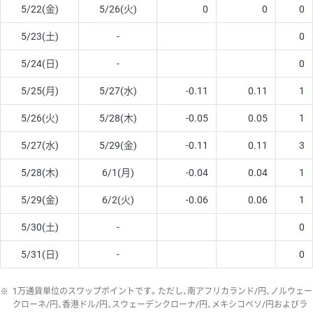
5/22(金)
5/26(火)
0
0
0
5/23(土)
-
0
5/24(日)
-
0
5/25(月)
5/27(水)
-0.11
0.11
1
5/26(火)
5/28(木)
-0.05
0.05
1
5/27(水)
5/29(金)
-0.11
0.11
3
5/28(木)
6/1(月)
-0.04
0.04
1
5/29(金)
6/2(火)
-0.06
0.06
1
5/30(土)
-
0
5/31(日)
-
0
※
1万通貨単位のスワップポイントです。ただし、南アフリカランド/円、ノルウェー
クローネ/円、香港ドル/円、スウェーデンクローナ/円、メキシコペソ/円およびラ