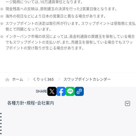
ージ銘柄については、10万通貨単位となります。
※
現金残高への反映は、原則建玉の決済を行った2営業日後となります。
※
海外の祝日などにより日本の営業日と異なる場合があります。
※
スワップポイントの決定は取引所が行います。スワップポイントは受取側と支払
側とで同額となっています。
※
インターバンク市場の状況によっては、高金利通貨の買建玉を保有している場合
でもスワップポイントの支払いが、また、売建玉を保有している場合でもスワッ
プポイントの受け取りが生じる場合があります。
ホーム
くりっく365
スワップポイントカレンダー
X
facebook
LINE
リンクをコピー
SHARE
各種方針・規程・会社案内
取引規程・約款
サイトマップ
その他のご案内
個人情報保護方針
最良執行方針
サイトのご利用について
ディスクレイマー