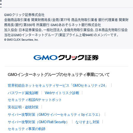
信託保全
リスク説明
会社案内
GMOクリック証券株式会社
金融商品取引業者 関東財務局長（金商）第77号 商品先物取引業者 銀行代理業者 関東財
務局長（銀代）第330号 所属銀行：GMOあおぞらネット銀行株式会社
加入協会：日本証券業協会、一般社団法人 金融先物取引業協会、日本商品先物取引協会
当社はGMOインターネットグループ（東証プライム上場9449）のメンバーです。
© GMO CLICK Securities, Inc.
GMOインターネットグループのセキュリティ事業について
世界初総合ネットセキュリティサービス「GMOセキュリティ24」
パスワード漏洩診断
Webサイトリスク診断
セキュリティ相談AIチャットボット
実在証明・盗聴対策
サイバー攻撃対策（GMOサイバーセキュリティ byイエラエ）
サイバー攻撃対策（GMO Flatt Security）
なりすまし対策
セキュリティ事業の軌跡