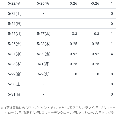
5/22(金)
5/26(火)
0.26
-0.26
1
5/23(土)
-
0
5/24(日)
-
0
5/25(月)
5/27(水)
0.3
-0.3
1
5/26(火)
5/28(木)
0.25
-0.25
1
5/27(水)
5/29(金)
0.92
-0.92
4
5/28(木)
6/1(月)
0.25
-0.25
1
5/29(金)
6/2(火)
0
0
0
5/30(土)
-
0
5/31(日)
-
0
※
1万通貨単位のスワップポイントです。ただし、南アフリカランド/円、ノルウェー
クローネ/円、香港ドル/円、スウェーデンクローナ/円、メキシコペソ/円およびラ