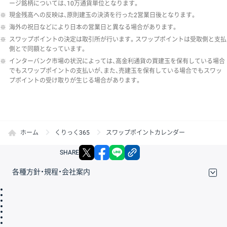
ージ銘柄については、10万通貨単位となります。
※
現金残高への反映は、原則建玉の決済を行った2営業日後となります。
※
海外の祝日などにより日本の営業日と異なる場合があります。
※
スワップポイントの決定は取引所が行います。スワップポイントは受取側と支払
側とで同額となっています。
※
インターバンク市場の状況によっては、高金利通貨の買建玉を保有している場合
でもスワップポイントの支払いが、また、売建玉を保有している場合でもスワッ
プポイントの受け取りが生じる場合があります。
ホーム
くりっく365
スワップポイントカレンダー
X
facebook
LINE
リンクをコピー
SHARE
各種方針・規程・会社案内
取引規程・約款
サイトマップ
その他のご案内
個人情報保護方針
最良執行方針
サイトのご利用について
ディスクレイマー