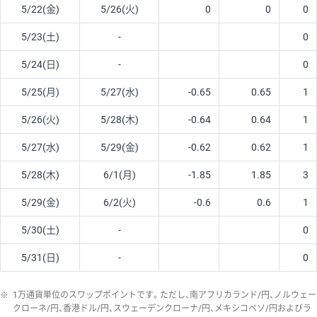
5/22(金)
5/26(火)
0
0
0
5/23(土)
-
0
5/24(日)
-
0
5/25(月)
5/27(水)
-0.65
0.65
1
5/26(火)
5/28(木)
-0.64
0.64
1
5/27(水)
5/29(金)
-0.62
0.62
1
5/28(木)
6/1(月)
-1.85
1.85
3
5/29(金)
6/2(火)
-0.6
0.6
1
5/30(土)
-
0
5/31(日)
-
0
※
1万通貨単位のスワップポイントです。ただし、南アフリカランド/円、ノルウェー
クローネ/円、香港ドル/円、スウェーデンクローナ/円、メキシコペソ/円およびラ