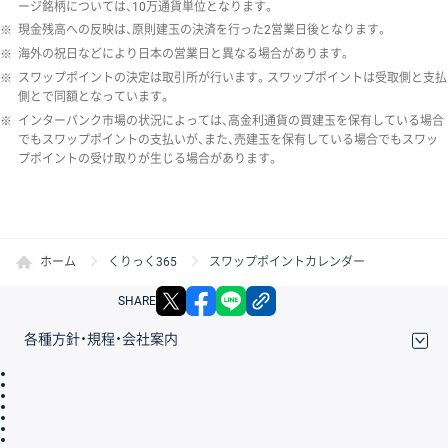
ージ銘柄については、10万通貨単位となります。
※
現金残高への反映は、原則建玉の決済を行った2営業日後となります。
※
海外の祝日などにより日本の営業日と異なる場合があります。
※
スワップポイントの決定は取引所が行います。スワップポイントは受取側と支払
側とで同額となっています。
※
インターバンク市場の状況によっては、高金利通貨の買建玉を保有している場合
でもスワップポイントの支払いが、また、売建玉を保有している場合でもスワッ
プポイントの受け取りが生じる場合があります。
ホーム
くりっく365
スワップポイントカレンダー
X
facebook
LINE
リンクをコピー
SHARE
各種方針・規程・会社案内
取引規程・約款
サイトマップ
その他のご案内
個人情報保護方針
最良執行方針
サイトのご利用について
ディスクレイマー