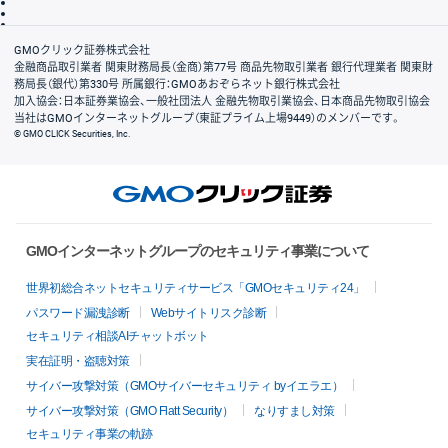
信託保全
リスク説明
会社案内
GMOクリック証券株式会社
金融商品取引業者 関東財務局長（金商）第77号 商品先物取引業者 銀行代理業者 関東財
務局長（銀代）第330号 所属銀行：GMOあおぞらネット銀行株式会社
加入協会：日本証券業協会、一般社団法人 金融先物取引業協会、日本商品先物取引協会
当社はGMOインターネットグループ（東証プライム上場9449）のメンバーです。
© GMO CLICK Securities, Inc.
GMOインターネットグループのセキュリティ事業について
世界初総合ネットセキュリティサービス「GMOセキュリティ24」
パスワード漏洩診断
Webサイトリスク診断
セキュリティ相談AIチャットボット
実在証明・盗聴対策
サイバー攻撃対策（GMOサイバーセキュリティ byイエラエ）
サイバー攻撃対策（GMO Flatt Security）
なりすまし対策
セキュリティ事業の軌跡