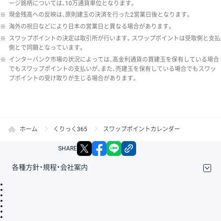
ージ銘柄については、10万通貨単位となります。
※
現金残高への反映は、原則建玉の決済を行った2営業日後となります。
※
海外の祝日などにより日本の営業日と異なる場合があります。
※
スワップポイントの決定は取引所が行います。スワップポイントは受取側と支払
側とで同額となっています。
※
インターバンク市場の状況によっては、高金利通貨の買建玉を保有している場合
でもスワップポイントの支払いが、また、売建玉を保有している場合でもスワッ
プポイントの受け取りが生じる場合があります。
ホーム
くりっく365
スワップポイントカレンダー
X
facebook
LINE
リンクをコピー
SHARE
各種方針・規程・会社案内
取引規程・約款
サイトマップ
その他のご案内
個人情報保護方針
最良執行方針
サイトのご利用について
ディスクレイマー