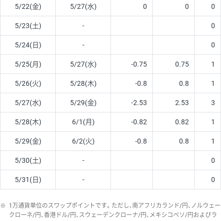
5/22(金)
5/27(水)
0
0
0
5/23(土)
-
0
5/24(日)
-
0
5/25(月)
5/27(水)
-0.75
0.75
1
5/26(火)
5/28(木)
-0.8
0.8
1
5/27(水)
5/29(金)
-2.53
2.53
3
5/28(木)
6/1(月)
-0.82
0.82
1
5/29(金)
6/2(火)
-0.8
0.8
1
5/30(土)
-
0
5/31(日)
-
0
※
1万通貨単位のスワップポイントです。ただし、南アフリカランド/円、ノルウェー
クローネ/円、香港ドル/円、スウェーデンクローナ/円、メキシコペソ/円およびラ