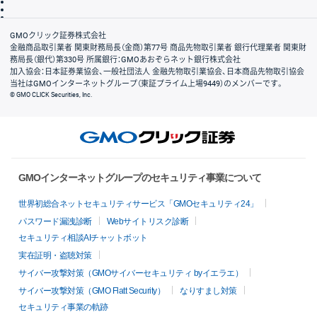
信託保全
リスク説明
会社案内
GMOクリック証券株式会社
金融商品取引業者 関東財務局長（金商）第77号 商品先物取引業者 銀行代理業者 関東財
務局長（銀代）第330号 所属銀行：GMOあおぞらネット銀行株式会社
加入協会：日本証券業協会、一般社団法人 金融先物取引業協会、日本商品先物取引協会
当社はGMOインターネットグループ（東証プライム上場9449）のメンバーです。
© GMO CLICK Securities, Inc.
GMOインターネットグループのセキュリティ事業について
世界初総合ネットセキュリティサービス「GMOセキュリティ24」
パスワード漏洩診断
Webサイトリスク診断
セキュリティ相談AIチャットボット
実在証明・盗聴対策
サイバー攻撃対策（GMOサイバーセキュリティ byイエラエ）
サイバー攻撃対策（GMO Flatt Security）
なりすまし対策
セキュリティ事業の軌跡