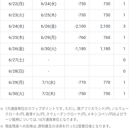
6/22(月)
6/24(水)
-730
730
1
6/23(火)
6/25(木)
-730
730
1
6/24(水)
6/26(金)
-2,100
2,100
3
6/25(木)
6/29(月)
-760
760
1
6/26(金)
6/30(火)
-1,180
1,180
1
6/27(土)
-
0
6/28(日)
-
0
6/29(月)
7/1(水)
-770
770
1
6/30(火)
7/2(木)
-750
750
1
※
1万通貨単位のスワップポイントです。ただし、南アフリカランド/円、ノルウェー
クローネ/円、香港ドル/円、スウェーデンクローナ/円、メキシコペソ/円およびラ
ージ銘柄については、10万通貨単位となります。
※
現金残高への反映は、原則建玉の決済を行った2営業日後となります。