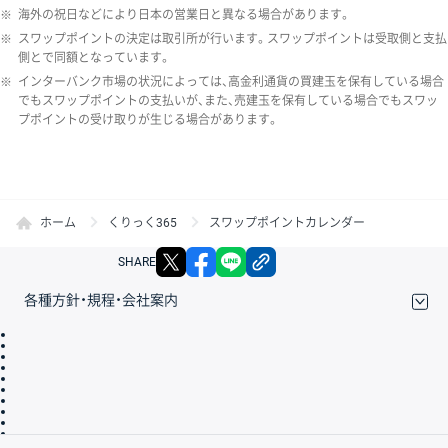
※
海外の祝日などにより日本の営業日と異なる場合があります。
※
スワップポイントの決定は取引所が行います。スワップポイントは受取側と支払
側とで同額となっています。
※
インターバンク市場の状況によっては、高金利通貨の買建玉を保有している場合
でもスワップポイントの支払いが、また、売建玉を保有している場合でもスワッ
プポイントの受け取りが生じる場合があります。
ホーム
くりっく365
スワップポイントカレンダー
X
facebook
LINE
リンクをコピー
SHARE
各種方針・規程・会社案内
取引規程・約款
サイトマップ
その他のご案内
個人情報保護方針
最良執行方針
サイトのご利用について
ディスクレイマー
信託保全
リスク説明
会社案内