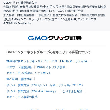
GMOクリック証券株式会社
金融商品取引業者 関東財務局長（金商）第77号 商品先物取引業者 銀行代理業者 関東財
務局長（銀代）第330号 所属銀行：GMOあおぞらネット銀行株式会社
加入協会：日本証券業協会、一般社団法人 金融先物取引業協会、日本商品先物取引協会
当社はGMOインターネットグループ（東証プライム上場9449）のメンバーです。
© GMO CLICK Securities, Inc.
GMOインターネットグループのセキュリティ事業について
世界初総合ネットセキュリティサービス「GMOセキュリティ24」
パスワード漏洩診断
Webサイトリスク診断
セキュリティ相談AIチャットボット
実在証明・盗聴対策
サイバー攻撃対策（GMOサイバーセキュリティ byイエラエ）
サイバー攻撃対策（GMO Flatt Security）
なりすまし対策
セキュリティ事業の軌跡