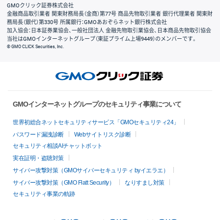
GMOクリック証券株式会社
金融商品取引業者 関東財務局長（金商）第77号 商品先物取引業者 銀行代理業者 関東財
務局長（銀代）第330号 所属銀行：GMOあおぞらネット銀行株式会社
加入協会：日本証券業協会、一般社団法人 金融先物取引業協会、日本商品先物取引協会
当社はGMOインターネットグループ（東証プライム上場9449）のメンバーです。
© GMO CLICK Securities, Inc.
GMOインターネットグループのセキュリティ事業について
世界初総合ネットセキュリティサービス「GMOセキュリティ24」
パスワード漏洩診断
Webサイトリスク診断
セキュリティ相談AIチャットボット
実在証明・盗聴対策
サイバー攻撃対策（GMOサイバーセキュリティ byイエラエ）
サイバー攻撃対策（GMO Flatt Security）
なりすまし対策
セキュリティ事業の軌跡