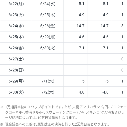
6/22(月)
6/24(水)
5.1
-5.1
1
6/23(火)
6/25(木)
4.9
-4.9
1
6/24(水)
6/26(金)
14.7
-14.7
3
6/25(木)
6/29(月)
4.6
-4.6
1
6/26(金)
6/30(火)
7.1
-7.1
1
6/27(土)
-
0
6/28(日)
-
0
6/29(月)
7/1(水)
5
-5
1
6/30(火)
7/2(木)
4.8
-4.8
1
※
1万通貨単位のスワップポイントです。ただし、南アフリカランド/円、ノルウェー
クローネ/円、香港ドル/円、スウェーデンクローナ/円、メキシコペソ/円およびラ
ージ銘柄については、10万通貨単位となります。
※
現金残高への反映は、原則建玉の決済を行った2営業日後となります。