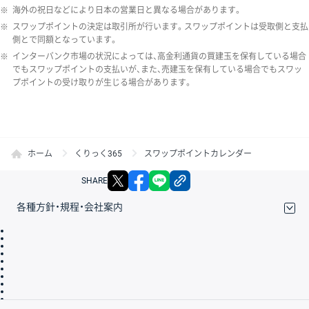
※
海外の祝日などにより日本の営業日と異なる場合があります。
※
スワップポイントの決定は取引所が行います。スワップポイントは受取側と支払
側とで同額となっています。
※
インターバンク市場の状況によっては、高金利通貨の買建玉を保有している場合
でもスワップポイントの支払いが、また、売建玉を保有している場合でもスワッ
プポイントの受け取りが生じる場合があります。
ホーム
くりっく365
スワップポイントカレンダー
X
facebook
LINE
リンクをコピー
SHARE
各種方針・規程・会社案内
取引規程・約款
サイトマップ
その他のご案内
個人情報保護方針
最良執行方針
サイトのご利用について
ディスクレイマー
信託保全
リスク説明
会社案内