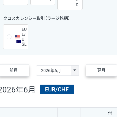
D
クロスカレンシー取引（ラージ銘柄）
EU
L/
U
SL
前月
翌月
2026年6月
EUR/CHF
付