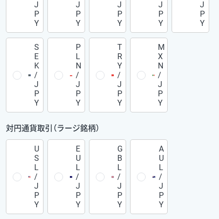
J
J
J
J
J
P
P
P
P
P
Y
Y
Y
Y
Y
S
P
T
M
E
L
R
X
K
N
Y
N
/
/
/
/
J
J
J
J
P
P
P
P
Y
Y
Y
Y
対円通貨取引（ラージ銘柄）
U
E
G
A
S
U
B
U
L
L
L
L
/
/
/
/
J
J
J
J
P
P
P
P
Y
Y
Y
Y