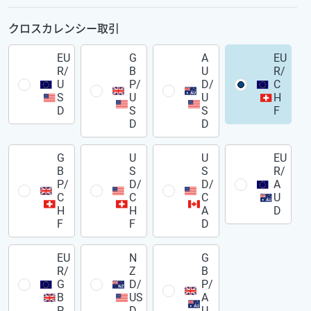
クロスカレンシー取引
EU
G
A
EU
R/
B
U
R/
U
P/
D/
C
S
U
U
H
D
S
S
F
D
D
G
U
U
EU
B
S
S
R/
P/
D/
D/
A
C
C
C
U
H
H
A
D
F
F
D
EU
N
G
R/
Z
B
G
D/
P/
B
US
A
P
D
U