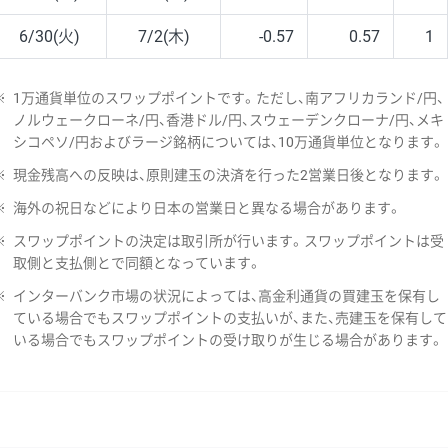
6/30(火)
7/2(木)
-0.57
0.57
1
※
1万通貨単位のスワップポイントです。ただし、南アフリカランド/円、
ノルウェークローネ/円、香港ドル/円、スウェーデンクローナ/円、メキ
シコペソ/円およびラージ銘柄については、10万通貨単位となります。
※
現金残高への反映は、原則建玉の決済を行った2営業日後となります。
※
海外の祝日などにより日本の営業日と異なる場合があります。
※
スワップポイントの決定は取引所が行います。スワップポイントは受
取側と支払側とで同額となっています。
※
インターバンク市場の状況によっては、高金利通貨の買建玉を保有し
ている場合でもスワップポイントの支払いが、また、売建玉を保有して
いる場合でもスワップポイントの受け取りが生じる場合があります。