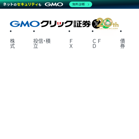
無料診断
X
LINE
株
投信・積
Ｆ
ＣＦ
債
式
立
Ｘ
Ｄ
券