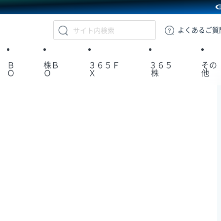
GMOクリック証券
よくある
ご質
Ｂ
株Ｂ
３６５Ｆ
３６５
その
Ｏ
Ｏ
Ｘ
株
他