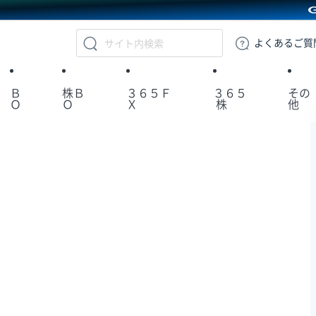
GMOクリック証券
よくある
ご質
Ｂ
株Ｂ
３６５Ｆ
３６５
その
Ｏ
Ｏ
Ｘ
株
他