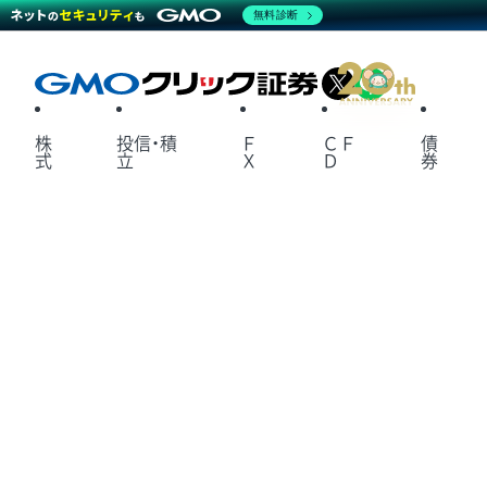
無料診断
X
LINE
株
投信・積
Ｆ
ＣＦ
債
式
立
Ｘ
Ｄ
券