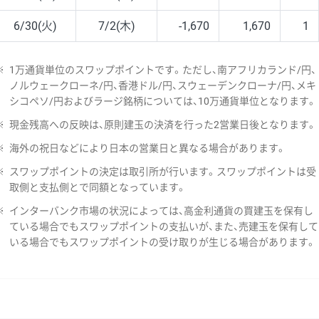
6/30(火)
7/2(木)
-1,670
1,670
1
※
1万通貨単位のスワップポイントです。ただし、南アフリカランド/円、
ノルウェークローネ/円、香港ドル/円、スウェーデンクローナ/円、メキ
シコペソ/円およびラージ銘柄については、10万通貨単位となります。
※
現金残高への反映は、原則建玉の決済を行った2営業日後となります。
※
海外の祝日などにより日本の営業日と異なる場合があります。
※
スワップポイントの決定は取引所が行います。スワップポイントは受
取側と支払側とで同額となっています。
※
インターバンク市場の状況によっては、高金利通貨の買建玉を保有し
ている場合でもスワップポイントの支払いが、また、売建玉を保有して
いる場合でもスワップポイントの受け取りが生じる場合があります。