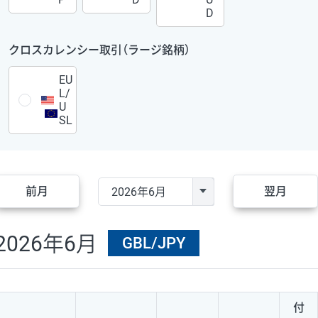
D
クロスカレンシー取引（ラージ銘柄）
EU
L/
U
SL
前月
翌月
2026年6月
GBL/JPY
付