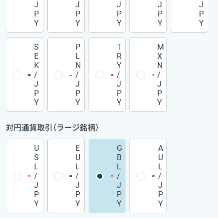
J
J
J
J
J
P
P
P
P
P
Y
Y
Y
Y
Y
S
P
T
M
E
L
R
X
K
N
Y
N
/
/
/
/
J
J
J
J
P
P
P
P
Y
Y
Y
Y
対円通貨取引（ラージ銘柄）
U
E
G
A
S
U
B
U
L
L
L
L
/
/
/
/
J
J
J
J
P
P
P
P
Y
Y
Y
Y