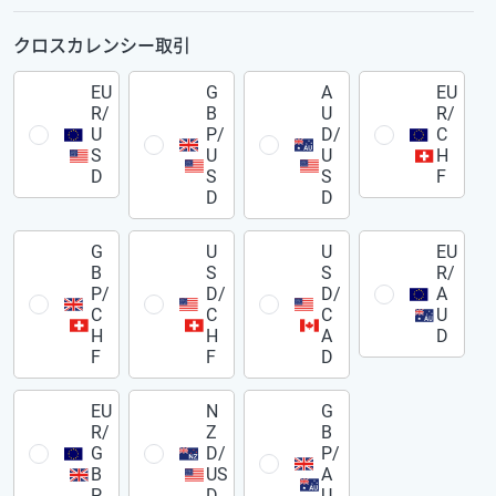
クロスカレンシー取引
EU
G
A
EU
R/
B
U
R/
U
P/
D/
C
S
U
U
H
D
S
S
F
D
D
G
U
U
EU
B
S
S
R/
P/
D/
D/
A
C
C
C
U
H
H
A
D
F
F
D
EU
N
G
R/
Z
B
G
D/
P/
B
US
A
P
D
U