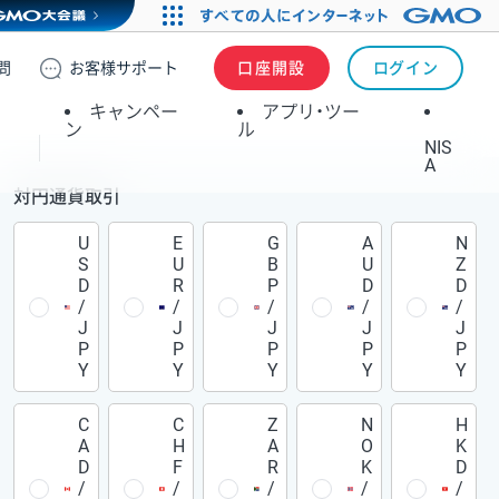
問
お客様
サポート
口座開設
ログイン
キャンペー
アプリ・ツー
ン
ル
NIS
A
対円通貨取引
U
E
G
A
N
S
U
B
U
Z
D
R
P
D
D
/
/
/
/
/
J
J
J
J
J
P
P
P
P
P
Y
Y
Y
Y
Y
C
C
Z
N
H
A
H
A
O
K
D
F
R
K
D
/
/
/
/
/