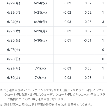
6/22(月)
6/24(水)
-0.02
0.02
1
6/23(火)
6/25(木)
-0.02
0.02
1
6/24(水)
6/26(金)
-0.03
0.03
3
6/25(木)
6/29(月)
-0.02
0.02
1
6/26(金)
6/30(火)
0.01
-0.01
1
6/27(土)
-
0
6/28(日)
-
0
6/29(月)
7/1(水)
-0.03
0.03
1
6/30(火)
7/2(木)
-0.03
0.03
1
※
1万通貨単位のスワップポイントです。ただし、南アフリカランド/円、ノルウェー
クローネ/円、香港ドル/円、スウェーデンクローナ/円、メキシコペソ/円およびラ
ージ銘柄については、10万通貨単位となります。
※
現金残高への反映は、原則建玉の決済を行った2営業日後となります。