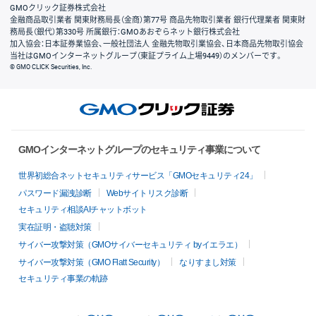
GMOクリック証券株式会社
金融商品取引業者 関東財務局長（金商）第77号 商品先物取引業者 銀行代理業者 関東財
務局長（銀代）第330号 所属銀行：GMOあおぞらネット銀行株式会社
加入協会：日本証券業協会、一般社団法人 金融先物取引業協会、日本商品先物取引協会
当社はGMOインターネットグループ（東証プライム上場9449）のメンバーです。
© GMO CLICK Securities, Inc.
GMOインターネットグループのセキュリティ事業について
世界初総合ネットセキュリティサービス「GMOセキュリティ24」
パスワード漏洩診断
Webサイトリスク診断
セキュリティ相談AIチャットボット
実在証明・盗聴対策
サイバー攻撃対策（GMOサイバーセキュリティ byイエラエ）
サイバー攻撃対策（GMO Flatt Security）
なりすまし対策
セキュリティ事業の軌跡