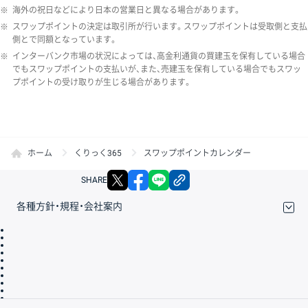
※
海外の祝日などにより日本の営業日と異なる場合があります。
※
スワップポイントの決定は取引所が行います。スワップポイントは受取側と支払
側とで同額となっています。
※
インターバンク市場の状況によっては、高金利通貨の買建玉を保有している場合
でもスワップポイントの支払いが、また、売建玉を保有している場合でもスワッ
プポイントの受け取りが生じる場合があります。
ホーム
くりっく365
スワップポイントカレンダー
X
facebook
LINE
リンクをコピー
SHARE
各種方針・規程・会社案内
取引規程・約款
サイトマップ
その他のご案内
個人情報保護方針
最良執行方針
サイトのご利用について
ディスクレイマー
信託保全
リスク説明
会社案内