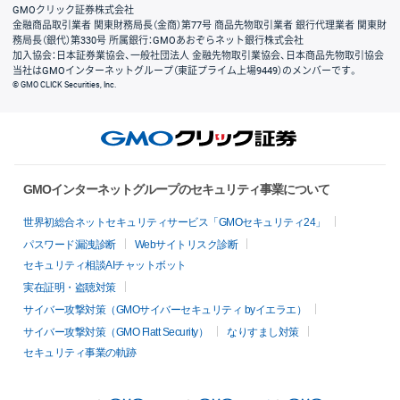
GMOクリック証券株式会社
金融商品取引業者 関東財務局長（金商）第77号 商品先物取引業者 銀行代理業者 関東財
務局長（銀代）第330号 所属銀行：GMOあおぞらネット銀行株式会社
加入協会：日本証券業協会、一般社団法人 金融先物取引業協会、日本商品先物取引協会
当社はGMOインターネットグループ（東証プライム上場9449）のメンバーです。
© GMO CLICK Securities, Inc.
GMOインターネットグループのセキュリティ事業について
世界初総合ネットセキュリティサービス「GMOセキュリティ24」
パスワード漏洩診断
Webサイトリスク診断
セキュリティ相談AIチャットボット
実在証明・盗聴対策
サイバー攻撃対策（GMOサイバーセキュリティ byイエラエ）
サイバー攻撃対策（GMO Flatt Security）
なりすまし対策
セキュリティ事業の軌跡