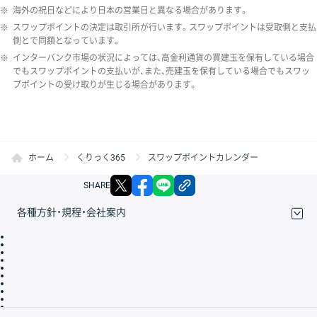
※
海外の祝日などにより日本の営業日と異なる場合があります。
※
スワップポイントの決定は取引所が行います。スワップポイントは受取側と支払
側とで同額となっています。
※
インターバンク市場の状況によっては、高金利通貨の買建玉を保有している場合
でもスワップポイントの支払いが、また、売建玉を保有している場合でもスワッ
プポイントの受け取りが生じる場合があります。
ホーム
くりっく365
スワップポイントカレンダー
X
facebook
LINE
リンクをコピー
SHARE
各種方針・規程・会社案内
取引規程・約款
サイトマップ
その他のご案内
個人情報保護方針
最良執行方針
サイトのご利用について
ディスクレイマー
信託保全
リスク説明
会社案内