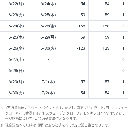
6/22(月)
6/24(水)
-54
54
1
6/23(火)
6/25(木)
-59
59
1
6/24(水)
6/26(金)
-158
158
3
6/25(木)
6/29(月)
-59
59
1
6/26(金)
6/30(火)
-123
123
1
6/27(土)
-
0
6/28(日)
-
0
6/29(月)
7/1(水)
-57
57
1
6/30(火)
7/2(木)
-54
54
1
※
1万通貨単位のスワップポイントです。ただし、南アフリカランド/円、ノルウェー
クローネ/円、香港ドル/円、スウェーデンクローナ/円、メキシコペソ/円およびラ
ージ銘柄については、10万通貨単位となります。
※
現金残高への反映は、原則建玉の決済を行った2営業日後となります。