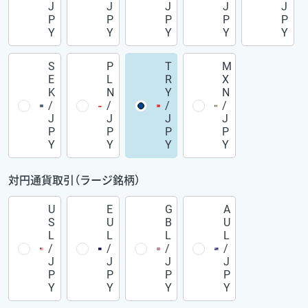
J
J
J
J
J
P
P
P
P
P
Y
Y
Y
Y
Y
S
P
T
M
E
L
R
X
K
N
Y
N
/
/
/
/
J
J
J
J
P
P
P
P
Y
Y
Y
Y
対円通貨取引（ラージ銘柄）
U
E
G
A
S
U
B
U
L
L
L
L
/
/
/
/
J
J
J
J
P
P
P
P
Y
Y
Y
Y