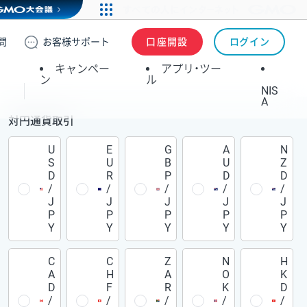
問
お客様
サポート
口座開設
ログイン
キャンペー
アプリ・ツー
ン
ル
NIS
A
対円通貨取引
U
E
G
A
N
S
U
B
U
Z
D
R
P
D
D
/
/
/
/
/
J
J
J
J
J
P
P
P
P
P
Y
Y
Y
Y
Y
C
C
Z
N
H
A
H
A
O
K
D
F
R
K
D
/
/
/
/
/