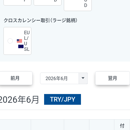
D
クロスカレンシー取引（ラージ銘柄）
EU
L/
U
SL
前月
翌月
2026年6月
TRY/JPY
付