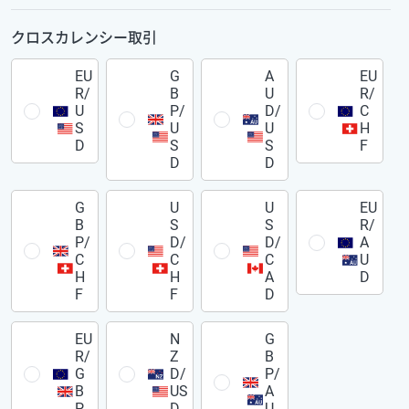
クロスカレンシー取引
EU
G
A
EU
R/
B
U
R/
U
P/
D/
C
S
U
U
H
D
S
S
F
D
D
G
U
U
EU
B
S
S
R/
P/
D/
D/
A
C
C
C
U
H
H
A
D
F
F
D
EU
N
G
R/
Z
B
G
D/
P/
B
US
A
P
D
U