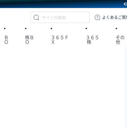
GMOクリック証券
よくある
ご質
Ｂ
株Ｂ
３６５Ｆ
３６５
その
Ｏ
Ｏ
Ｘ
株
他