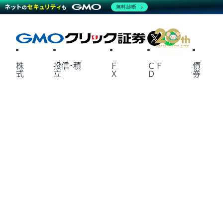
無料診断
X
LINE
株
投信・積
Ｆ
ＣＦ
債
式
立
Ｘ
Ｄ
券