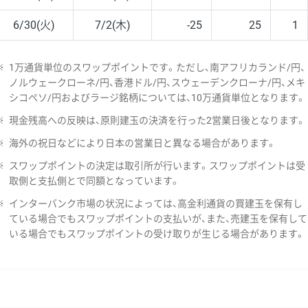
6/30(火)
7/2(木)
-25
25
1
※
1万通貨単位のスワップポイントです。ただし、南アフリカランド/円、
ノルウェークローネ/円、香港ドル/円、スウェーデンクローナ/円、メキ
シコペソ/円およびラージ銘柄については、10万通貨単位となります。
※
現金残高への反映は、原則建玉の決済を行った2営業日後となります。
※
海外の祝日などにより日本の営業日と異なる場合があります。
※
スワップポイントの決定は取引所が行います。スワップポイントは受
取側と支払側とで同額となっています。
※
インターバンク市場の状況によっては、高金利通貨の買建玉を保有し
ている場合でもスワップポイントの支払いが、また、売建玉を保有して
いる場合でもスワップポイントの受け取りが生じる場合があります。