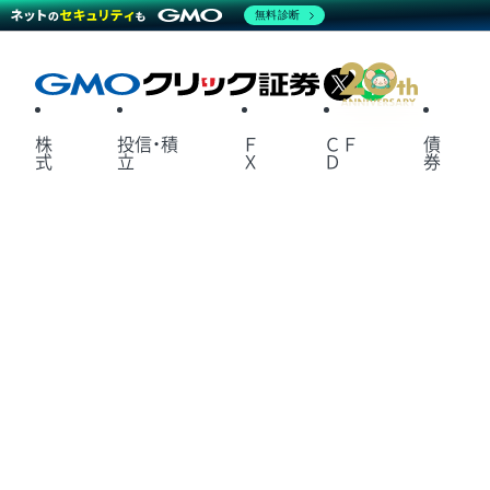
無料診断
X
LINE
株
投信・積
Ｆ
ＣＦ
債
式
立
Ｘ
Ｄ
券