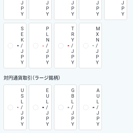
J
J
J
J
J
P
P
P
P
P
Y
Y
Y
Y
Y
S
P
T
M
E
L
R
X
K
N
Y
N
/
/
/
/
J
J
J
J
P
P
P
P
Y
Y
Y
Y
対円通貨取引（ラージ銘柄）
U
E
G
A
S
U
B
U
L
L
L
L
/
/
/
/
J
J
J
J
P
P
P
P
Y
Y
Y
Y