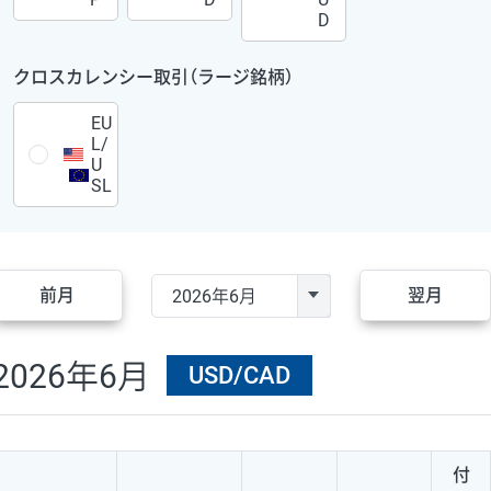
D
クロスカレンシー取引（ラージ銘柄）
EU
L/
U
SL
前月
翌月
2026年6月
USD/CAD
付