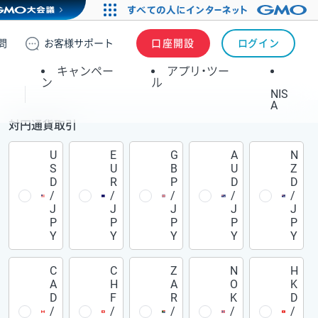
問
お客様
サポート
口座開設
ログイン
キャンペー
アプリ・ツー
ン
ル
NIS
A
対円通貨取引
U
E
G
A
N
S
U
B
U
Z
D
R
P
D
D
/
/
/
/
/
J
J
J
J
J
P
P
P
P
P
Y
Y
Y
Y
Y
C
C
Z
N
H
A
H
A
O
K
D
F
R
K
D
/
/
/
/
/