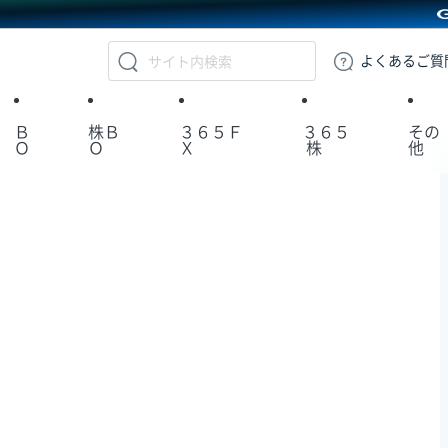
GMOクリック証券
よくある
ご質
Ｂ
株Ｂ
３６５Ｆ
３６５
その
Ｏ
Ｏ
Ｘ
株
他