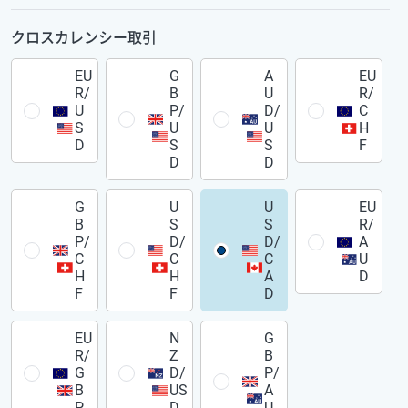
クロスカレンシー取引
EU
G
A
EU
R/
B
U
R/
U
P/
D/
C
S
U
U
H
D
S
S
F
D
D
G
U
U
EU
B
S
S
R/
P/
D/
D/
A
C
C
C
U
H
H
A
D
F
F
D
EU
N
G
R/
Z
B
G
D/
P/
B
US
A
P
D
U