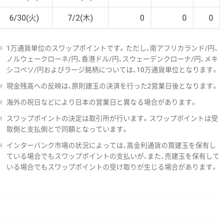
6/30(火)
7/2(木)
0
0
0
※
1万通貨単位のスワップポイントです。ただし、南アフリカランド/円、
ノルウェークローネ/円、香港ドル/円、スウェーデンクローナ/円、メキ
シコペソ/円およびラージ銘柄については、10万通貨単位となります。
※
現金残高への反映は、原則建玉の決済を行った2営業日後となります。
※
海外の祝日などにより日本の営業日と異なる場合があります。
※
スワップポイントの決定は取引所が行います。スワップポイントは受
取側と支払側とで同額となっています。
※
インターバンク市場の状況によっては、高金利通貨の買建玉を保有し
ている場合でもスワップポイントの支払いが、また、売建玉を保有して
いる場合でもスワップポイントの受け取りが生じる場合があります。