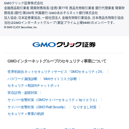
GMOクリック証券株式会社
金融商品取引業者 関東財務局長（金商）第77号 商品先物取引業者 銀行代理業者 関東財
務局長（銀代）第330号 所属銀行：GMOあおぞらネット銀行株式会社
加入協会：日本証券業協会、一般社団法人 金融先物取引業協会、日本商品先物取引協会
当社はGMOインターネットグループ（東証プライム上場9449）のメンバーです。
© GMO CLICK Securities, Inc.
GMOインターネットグループのセキュリティ事業について
世界初総合ネットセキュリティサービス「GMOセキュリティ24」
パスワード漏洩診断
Webサイトリスク診断
セキュリティ相談AIチャットボット
実在証明・盗聴対策
サイバー攻撃対策（GMOサイバーセキュリティ byイエラエ）
サイバー攻撃対策（GMO Flatt Security）
なりすまし対策
セキュリティ事業の軌跡