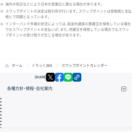
※
海外の祝日などにより日本の営業日と異なる場合があります。
※
スワップポイントの決定は取引所が行います。スワップポイントは受取側と支払
側とで同額となっています。
※
インターバンク市場の状況によっては、高金利通貨の買建玉を保有している場合
でもスワップポイントの支払いが、また、売建玉を保有している場合でもスワッ
プポイントの受け取りが生じる場合があります。
ホーム
くりっく365
スワップポイントカレンダー
X
facebook
LINE
リンクをコピー
SHARE
各種方針・規程・会社案内
取引規程・約款
サイトマップ
その他のご案内
個人情報保護方針
最良執行方針
サイトのご利用について
ディスクレイマー
信託保全
リスク説明
会社案内