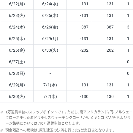
6/22(月)
6/24(水)
-131
131
1
6/23(火)
6/25(木)
-131
131
1
6/24(水)
6/26(金)
-387
387
3
6/25(木)
6/29(月)
-131
131
1
6/26(金)
6/30(火)
-202
202
1
6/27(土)
-
0
6/28(日)
-
0
6/29(月)
7/1(水)
-131
131
1
6/30(火)
7/2(木)
-130
130
1
※
1万通貨単位のスワップポイントです。ただし、南アフリカランド/円、ノルウェー
クローネ/円、香港ドル/円、スウェーデンクローナ/円、メキシコペソ/円およびラ
ージ銘柄については、10万通貨単位となります。
※
現金残高への反映は、原則建玉の決済を行った2営業日後となります。