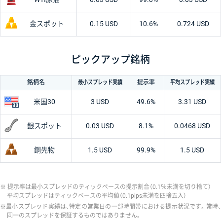
金スポット
0.15 USD
10.6%
0.724 USD
ピックアップ銘柄
最小
スプレッド
実績
平均
スプレッド
実績
銘柄名
提示率
米国30
3 USD
49.6%
3.31 USD
銀スポット
0.03 USD
8.1%
0.0468 USD
銅先物
1.5 USD
99.9%
1.5 USD
提示率は最小スプレッドのティックベースの提示割合（0.1％未満を切り捨て）
平均スプレッドはティックベースの平均値（0.1pips未満を四捨五入）
最小スプレッド実績は、特定の営業日の一部時間帯における提示状況です。常時
同一のスプレッドを保証するものではありません。