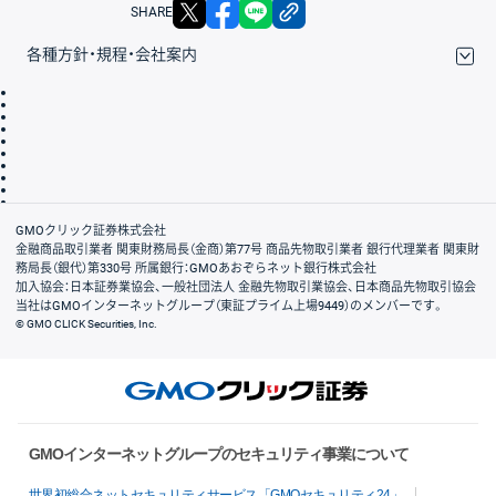
X
facebook
LINE
リンクをコピー
SHARE
各種方針・規程・会社案内
取引規程・約款
サイトマップ
その他のご案内
個人情報保護方針
最良執行方針
サイトのご利用について
ディスクレイマー
信託保全
リスク説明
会社案内
GMOクリック証券株式会社
金融商品取引業者 関東財務局長（金商）第77号 商品先物取引業者 銀行代理業者 関東財
務局長（銀代）第330号 所属銀行：GMOあおぞらネット銀行株式会社
加入協会：日本証券業協会、一般社団法人 金融先物取引業協会、日本商品先物取引協会
当社はGMOインターネットグループ（東証プライム上場9449）のメンバーです。
© GMO CLICK Securities, Inc.
GMOインターネットグループのセキュリティ事業について
世界初総合ネットセキュリティサービス「GMOセキュリティ24」