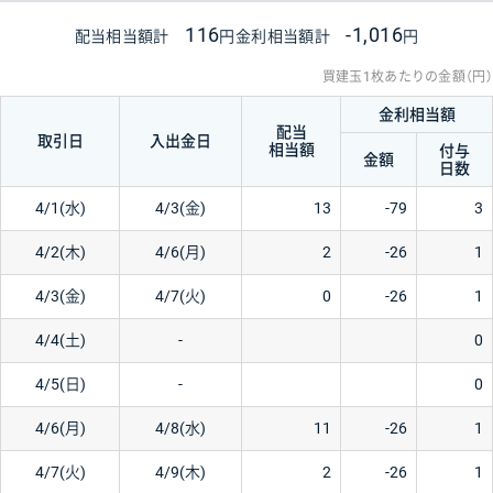
116
-1,016
配当相当額計
円
金利相当額計
円
買建玉1枚あたりの金額（円）
金利相当額
配当
取引日
入出金日
相当額
付与
金額
日数
4/1(水)
4/3(金)
13
-79
3
4/2(木)
4/6(月)
2
-26
1
4/3(金)
4/7(火)
0
-26
1
4/4(土)
-
0
4/5(日)
-
0
4/6(月)
4/8(水)
11
-26
1
4/7(火)
4/9(木)
2
-26
1