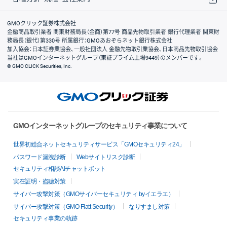
取引規程・約款
サイトマップ
その他のご案内
個人情報保護方針
最良執行方針
サイトのご利用について
ディスクレイマー
信託保全
リスク説明
会社案内
GMOクリック証券株式会社
金融商品取引業者 関東財務局長（金商）第77号 商品先物取引業者 銀行代理業者 関東財
務局長（銀代）第330号 所属銀行：GMOあおぞらネット銀行株式会社
加入協会：日本証券業協会、一般社団法人 金融先物取引業協会、日本商品先物取引協会
当社はGMOインターネットグループ（東証プライム上場9449）のメンバーです。
© GMO CLICK Securities, Inc.
GMOインターネットグループのセキュリティ事業について
世界初総合ネットセキュリティサービス「GMOセキュリティ24」
パスワード漏洩診断
Webサイトリスク診断
セキュリティ相談AIチャットボット
実在証明・盗聴対策
サイバー攻撃対策（GMOサイバーセキュリティ byイエラエ）
サイバー攻撃対策（GMO Flatt Security）
なりすまし対策
セキュリティ事業の軌跡