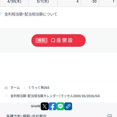
4/30(木)
5/7(木)
4
-30
1
金利相当額・配当相当額について
口座開設
無料
ホーム
くりっく株365
金利相当額・配当相当額カレンダー（ラッセル2000/26/2026/04）
X
facebook
LINE
リンクをコピー
SHARE
各種方針・規程・会社案内