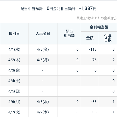
0
-1,387
配当相当額計
円
金利相当額計
円
買建玉1枚あたりの金額（円）
金利相当額
配当
取引日
入出金日
相当額
付与
金額
日数
4/1(水)
4/3(金)
0
-118
3
4/2(木)
4/6(月)
0
-76
2
4/3(金)
-
0
0
0
4/4(土)
-
0
4/5(日)
-
0
4/6(月)
4/8(水)
0
-38
1
4/7(火)
4/9(木)
0
-38
1