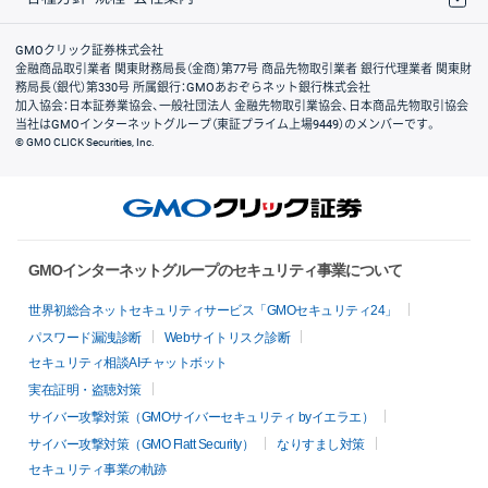
取引規程・約款
サイトマップ
その他のご案内
個人情報保護方針
最良執行方針
サイトのご利用について
ディスクレイマー
信託保全
リスク説明
会社案内
GMOクリック証券株式会社
金融商品取引業者 関東財務局長（金商）第77号 商品先物取引業者 銀行代理業者 関東財
務局長（銀代）第330号 所属銀行：GMOあおぞらネット銀行株式会社
加入協会：日本証券業協会、一般社団法人 金融先物取引業協会、日本商品先物取引協会
当社はGMOインターネットグループ（東証プライム上場9449）のメンバーです。
© GMO CLICK Securities, Inc.
GMOインターネットグループのセキュリティ事業について
世界初総合ネットセキュリティサービス「GMOセキュリティ24」
パスワード漏洩診断
Webサイトリスク診断
セキュリティ相談AIチャットボット
実在証明・盗聴対策
サイバー攻撃対策（GMOサイバーセキュリティ byイエラエ）
サイバー攻撃対策（GMO Flatt Security）
なりすまし対策
セキュリティ事業の軌跡