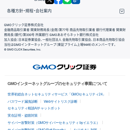
各種方針・規程・会社案内
取引規程・約款
サイトマップ
その他のご案内
個人情報保護方針
最良執行方針
サイトのご利用について
ディスクレイマー
信託保全
リスク説明
会社案内
GMOクリック証券株式会社
金融商品取引業者 関東財務局長（金商）第77号 商品先物取引業者 銀行代理業者 関東財
務局長（銀代）第330号 所属銀行：GMOあおぞらネット銀行株式会社
加入協会：日本証券業協会、一般社団法人 金融先物取引業協会、日本商品先物取引協会
当社はGMOインターネットグループ（東証プライム上場9449）のメンバーです。
© GMO CLICK Securities, Inc.
GMOインターネットグループのセキュリティ事業について
世界初総合ネットセキュリティサービス「GMOセキュリティ24」
パスワード漏洩診断
Webサイトリスク診断
セキュリティ相談AIチャットボット
実在証明・盗聴対策
サイバー攻撃対策（GMOサイバーセキュリティ byイエラエ）
サイバー攻撃対策（GMO Flatt Security）
なりすまし対策