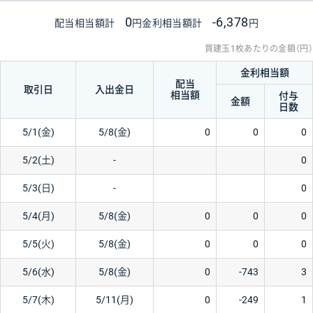
0
-6,378
配当相当額計
円
金利相当額計
円
買建玉1枚あたりの金額（円）
金利相当額
配当
取引日
入出金日
相当額
付与
金額
日数
5/1(金)
5/8(金)
0
0
0
5/2(土)
-
0
5/3(日)
-
0
5/4(月)
5/8(金)
0
0
0
5/5(火)
5/8(金)
0
0
0
5/6(水)
5/8(金)
0
-743
3
5/7(木)
5/11(月)
0
-249
1