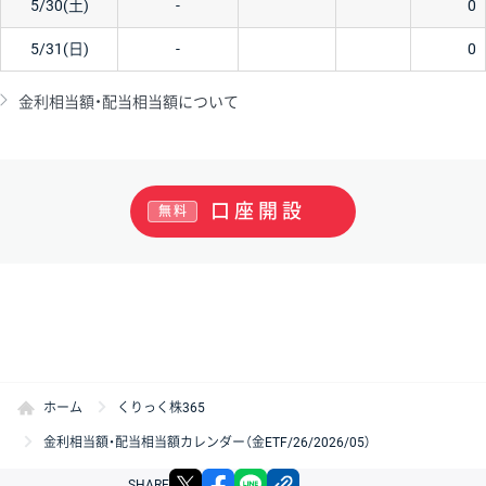
5/30(土)
-
0
5/31(日)
-
0
金利相当額・配当相当額について
口座開設
無料
ホーム
くりっく株365
金利相当額・配当相当額カレンダー（金ETF/26/2026/05）
X
facebook
LINE
リンクをコピー
SHARE