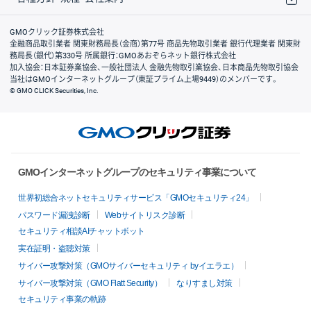
取引規程・約款
サイトマップ
その他のご案内
個人情報保護方針
最良執行方針
サイトのご利用について
ディスクレイマー
信託保全
リスク説明
会社案内
GMOクリック証券株式会社
金融商品取引業者 関東財務局長（金商）第77号 商品先物取引業者 銀行代理業者 関東財
務局長（銀代）第330号 所属銀行：GMOあおぞらネット銀行株式会社
加入協会：日本証券業協会、一般社団法人 金融先物取引業協会、日本商品先物取引協会
当社はGMOインターネットグループ（東証プライム上場9449）のメンバーです。
© GMO CLICK Securities, Inc.
GMOインターネットグループのセキュリティ事業について
世界初総合ネットセキュリティサービス「GMOセキュリティ24」
パスワード漏洩診断
Webサイトリスク診断
セキュリティ相談AIチャットボット
実在証明・盗聴対策
サイバー攻撃対策（GMOサイバーセキュリティ byイエラエ）
サイバー攻撃対策（GMO Flatt Security）
なりすまし対策
セキュリティ事業の軌跡