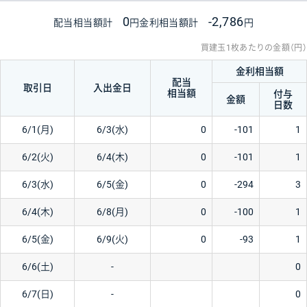
0
-2,786
配当相当額計
円
金利相当額計
円
買建玉1枚あたりの金額（円）
金利相当額
配当
取引日
入出金日
相当額
付与
金額
日数
6/1(月)
6/3(水)
0
-101
1
6/2(火)
6/4(木)
0
-101
1
6/3(水)
6/5(金)
0
-294
3
6/4(木)
6/8(月)
0
-100
1
6/5(金)
6/9(火)
0
-93
1
6/6(土)
-
0
6/7(日)
-
0