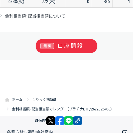
6/30(火)
7/2(木)
0
-86
1
金利相当額・配当相当額について
口座開設
無料
ホーム
くりっく株365
金利相当額・配当相当額カレンダー（プラチナETF/26/2026/06）
X
facebook
LINE
リンクをコピー
SHARE
各種方針・規程・会社案内